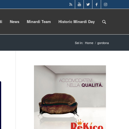
di
News
Minardi Team
Historic Minardi Day
Sei in:
Home
/
gordona