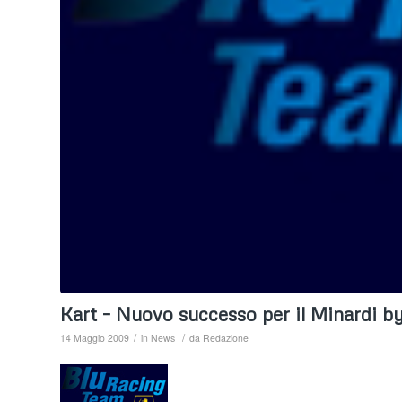
Kart – Nuovo successo per il Minardi 
/
/
14 Maggio 2009
in
News
da
Redazione