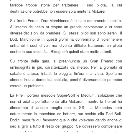
farebbe troppe storie per trattenere il suo pilota, la cui
destinazione potrebbe non essere solamente la McLaren.
Sul fronte Ferrari, l’era Marchionne è iniziata certamente in salita.
All’interno del team si respira un grande nervosismo e ci sono
diverse decisioni da prendere. Gli stessi piloti non sono sereni. Il
Dott. Marchionne in questi giorni ha confermato di voler tenere
entrambi i suoi driver, ma diventa difficile trattenere un pilota
contro la sua volontà… Bisognerà quindi stare molto attenti.
Sul fronte della gara, si preannuncia un Gran Premio con
un’incognita in più, caratterizzata dal meteo. Per la giornata di
sabato è attesa, infatti, la pioggia, fin’ora mai vista. Speriamo
almeno in una domenica asciutta, perché diversamente potrebbe
essere un problema.
La Pirelli porterà mescole Super-Soft e Medium, soluzione che
non si adatta perfettamente alla McLaren, mentre la Ferrari ha
dimostrato di andare meglio con le SS. La Mercedes sarà
naturalmente la macchina da battere, ma occhio alla Red Bull.
Dodici mesi fa qui facevano quello che volevano dando anche 2”
sec al giro a tutto il resto del gruppo. Se dovessero compensare