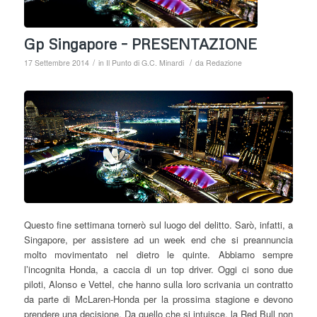
Gp Singapore – PRESENTAZIONE
/
/
17 Settembre 2014
in
Il Punto di G.C. Minardi
da
Redazione
Questo fine settimana tornerò sul luogo del delitto. Sarò, infatti, a
Singapore, per assistere ad un week end che si preannuncia
molto movimentato nel dietro le quinte. Abbiamo sempre
l’incognita Honda, a caccia di un top driver. Oggi ci sono due
piloti, Alonso e Vettel, che hanno sulla loro scrivania un contratto
da parte di McLaren-Honda per la prossima stagione e devono
prendere una decisione. Da quello che si intuisce, la Red Bull non