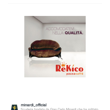
minardi_official
Scuderia fondata da Gian Carlo Minardi che ha militato