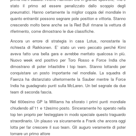
stato il primo ad essere penalizzato dallo scoppio degli
pneumatici. Hanno certamente la miglior coppia del mondiale in
quanto entrambi possono segnare pole position e vittoria. Stanno
crescendo molto bene anche se la Red Bull rimane la vettura di
riferimento, come dimostrano le due classifiche.
Ancora un errore di strategia in casa Lotus, nonostante la
richiesta di Raikkonen. E’ stato un vero peccato perché Kimi
aveva fatto una bella gara e avrebbe meritato qualcosa in più.
Nuovo week end positivo per Toro Rosso e Force India che
dimostrano di poter infastidire i top team. Stanno lottando per
conquistare un posto importante nel mondiale. La squadra di
Faenza ha distanziato ulteriormente la Sauber mentre la Force
India ha guadagnato punti sulla McLaren. Un bel segnale da due
team di seconda fascia.
Nel 600esimo GP la Williams ha sfiorato i primi punti mondiale
chiudendo all’11 e 12esimo posto. Sinceramente ho sperato nella
top ten proprio per festeggiare in modo speciale questo traguardo
straordinario. Un plauso va sicuramente a Frank che ancora oggi
lotta per far crescere il suo team. Gli auguro veramente di poter
tornare un primo attore