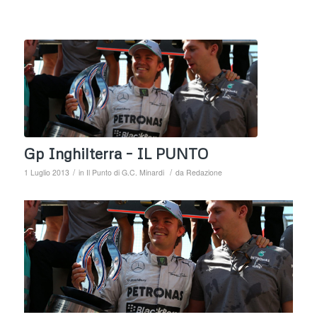
Gp Inghilterra – IL PUNTO
/
/
1 Luglio 2013
in
Il Punto di G.C. Minardi
da
Redazione