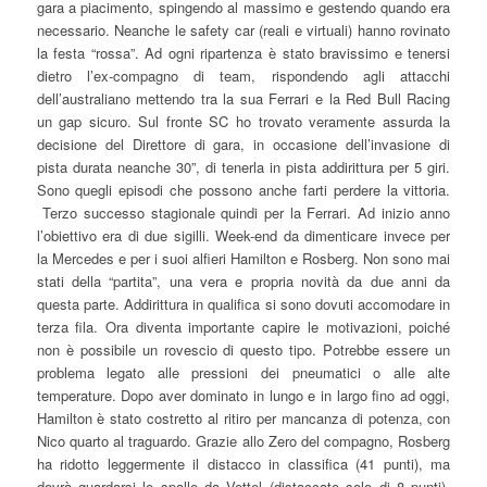
gara a piacimento, spingendo al massimo e gestendo quando era
necessario. Neanche le safety car (reali e virtuali) hanno rovinato
la festa “rossa”. Ad ogni ripartenza è stato bravissimo e tenersi
dietro l’ex-compagno di team, rispondendo agli attacchi
dell’australiano mettendo tra la sua Ferrari e la Red Bull Racing
un gap sicuro. Sul fronte SC ho trovato veramente assurda la
decisione del Direttore di gara, in occasione dell’invasione di
pista durata neanche 30”, di tenerla in pista addirittura per 5 giri.
Sono quegli episodi che possono anche farti perdere la vittoria.
Terzo successo stagionale quindi per la Ferrari. Ad inizio anno
l’obiettivo era di due sigilli. Week-end da dimenticare invece per
la Mercedes e per i suoi alfieri Hamilton e Rosberg. Non sono mai
stati della “partita”, una vera e propria novità da due anni da
questa parte. Addirittura in qualifica si sono dovuti accomodare in
terza fila. Ora diventa importante capire le motivazioni, poiché
non è possibile un rovescio di questo tipo. Potrebbe essere un
problema legato alle pressioni dei pneumatici o alle alte
temperature. Dopo aver dominato in lungo e in largo fino ad oggi,
Hamilton è stato costretto al ritiro per mancanza di potenza, con
Nico quarto al traguardo. Grazie allo Zero del compagno, Rosberg
ha ridotto leggermente il distacco in classifica (41 punti), ma
dovrà guardarsi le spalle da Vettel (distaccato solo di 8 punti).