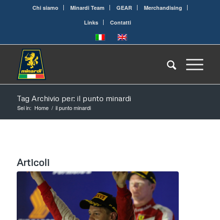
Chi siamo
Minardi Team
GEAR
Merchandising
Links
Contatti
Tag Archivio per: il punto minardi
Sei in:
Home
/
il punto minardi
Articoli