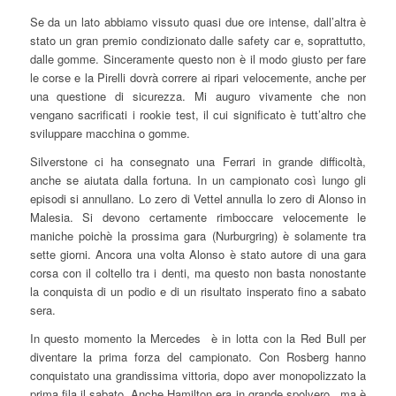
Se da un lato abbiamo vissuto quasi due ore intense, dall’altra è
stato un gran premio condizionato dalle safety car e, soprattutto,
dalle gomme. Sinceramente questo non è il modo giusto per fare
le corse e la Pirelli dovrà correre ai ripari velocemente, anche per
una questione di sicurezza. Mi auguro vivamente che non
vengano sacrificati i rookie test, il cui significato è tutt’altro che
sviluppare macchina o gomme.
Silverstone ci ha consegnato una Ferrari in grande difficoltà,
anche se aiutata dalla fortuna. In un campionato così lungo gli
episodi si annullano. Lo zero di Vettel annulla lo zero di Alonso in
Malesia. Si devono certamente rimboccare velocemente le
maniche poichè la prossima gara (Nurburgring) è solamente tra
sette giorni. Ancora una volta Alonso è stato autore di una gara
corsa con il coltello tra i denti, ma questo non basta nonostante
la conquista di un podio e di un risultato insperato fino a sabato
sera.
In questo momento la Mercedes è in lotta con la Red Bull per
diventare la prima forza del campionato. Con Rosberg hanno
conquistato una grandissima vittoria, dopo aver monopolizzato la
prima fila il sabato. Anche Hamilton era in grande spolvero, ma è