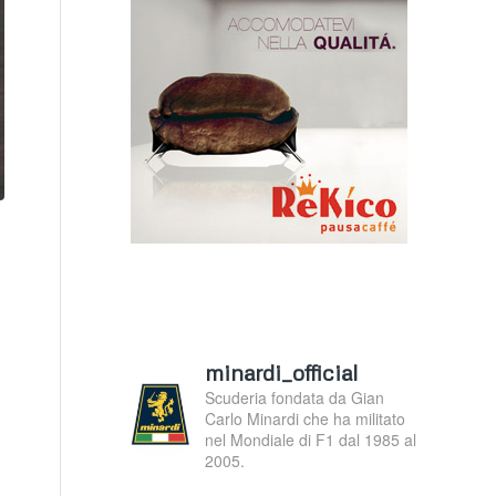
minardi_official
Scuderia fondata da Gian
Carlo Minardi che ha militato
nel Mondiale di F1 dal 1985 al
2005.