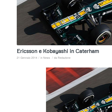
Ericsson e Kobayashi in Caterham
/
/
21 Gennaio 2014
in
News
da
Redazione