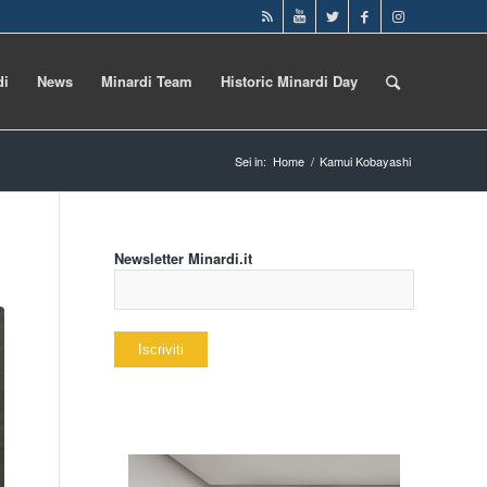
di
News
Minardi Team
Historic Minardi Day
Sei in:
Home
/
Kamui Kobayashi
Newsletter Minardi.it