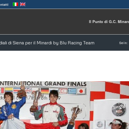
ntatti
Il Punto di G.C. Minar
iali di Siena per il Minardi by Blu Racing Team
Sei in: