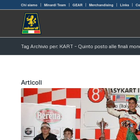
Chi siamo
Minardi Team
GEAR
Merchandising
Links
Co
Tag Archivio per: KART – Quinto posto alle finali mond
Articoli