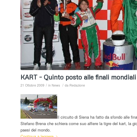
KART – Quinto posto alle finali mondial
/
/
21 Ottobre 2009
in
News
da
Redazione
Il circuito di Siena ha fatto da sfondo alle f
Stefano Brena che schiera come suo alfiere la tigre del kart, la gi
paesi del mondo.
Continua a leggere