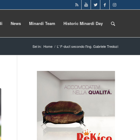
di
News
Minardi Team
Historic Minardi Day
Sei in:
Home
/
L' F-duct secondo l'Ing. Gabriele Tredozi