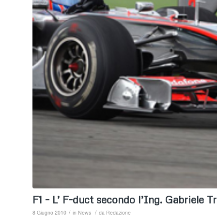
F1 – L’ F-duct secondo l’Ing. Gabriele T
/
/
8 Giugno 2010
in
News
da
Redazione