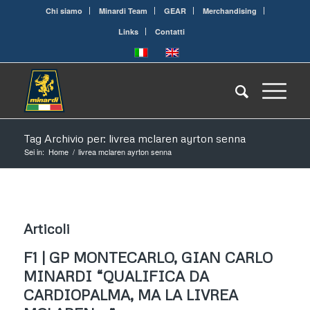
Chi siamo
Minardi Team
GEAR
Merchandising
Links
Contatti
Tag Archivio per: livrea mclaren ayrton senna
Sei in:
Home
/
livrea mclaren ayrton senna
Articoli
F1 | GP MONTECARLO, GIAN CARLO
MINARDI “QUALIFICA DA
CARDIOPALMA, MA LA LIVREA