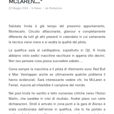
MCLAREN….”
/
/
22 Maggio 2024
in
News
da
Redazione
Salutata Imola è già tempo del prossimo appuntamento,
Montecarlo. Circuito affascinante, glamour e completamente
differente da tutti gli altri presenti in calendario in cui certamente
la tecnica viene meno e si esalta la qualità del pilota.
La qualifica sarà al cardiopalma, soprattutto in Q2. A Imola
abbiamo visto sedici macchine racchiuse in appena otto decimi.
Non oso pensare cosa possa succedere sabato….
Come sempre la macchina e il pilota di riferimento sono Red Bull
e Max Verstappen anche se ultimamente qualche problema li
hanno evidenziati. Sarà interessante vedere chi, tra McLaren e
Ferrari, riuscirà ad infastidire il campione del mondo.
Nel post-Imola ho sentito e letto numerose critiche verso l’Aston
Martin, che sarebbe in crisi di risultato. Andrei piano con certe
dichiarazioni. Stroll è arrivato in zona punti e la gara di Alonso è
stata condizionata dall’errore in qualifica, che lo ha portato a