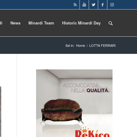
di
News
Minardi Team
Historic Minardi Day
Sei in:
Home
/
LOTTA FERRARI