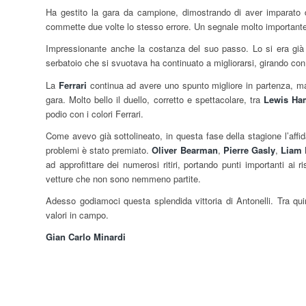
Ha gestito la gara da campione, dimostrando di aver imparato da
commette due volte lo stesso errore. Un segnale molto importante 
Impressionante anche la costanza del suo passo. Lo si era già v
serbatoio che si svuotava ha continuato a migliorarsi, girando con 
La
Ferrari
continua ad avere uno spunto migliore in partenza, m
gara. Molto bello il duello, corretto e spettacolare, tra
Lewis Ha
podio con i colori Ferrari.
Come avevo già sottolineato, in questa fase della stagione l’affidab
problemi è stato premiato.
Oliver Bearman
,
Pierre Gasly
,
Liam
ad approfittare dei numerosi ritiri, portando punti importanti ai
vetture che non sono nemmeno partite.
Adesso godiamoci questa splendida vittoria di Antonelli. Tra qui
valori in campo.
Gian Carlo Minardi