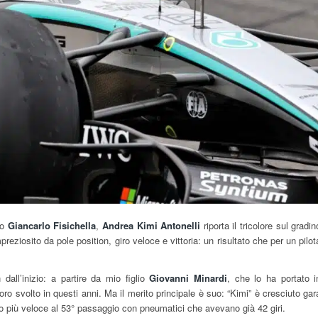
po
Giancarlo Fisichella
,
Andrea Kimi Antonelli
riporta il tricolore sul gradin
reziosito da pole position, giro veloce e vittoria: un risultato che per un pilot
dall’inizio: a partire da mio figlio
Giovanni Minardi
, che lo ha portato i
voro svolto in questi anni. Ma il merito principale è suo: “Kimi” è cresciuto gar
ro più veloce al 53° passaggio con pneumatici che avevano già 42 giri.