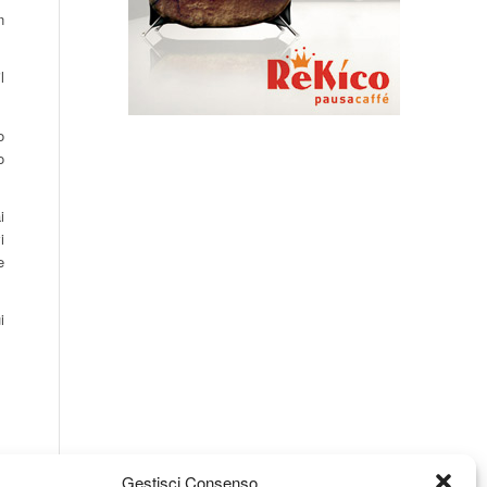
n
l
o
o
i
i
e
i
Gestisci Consenso