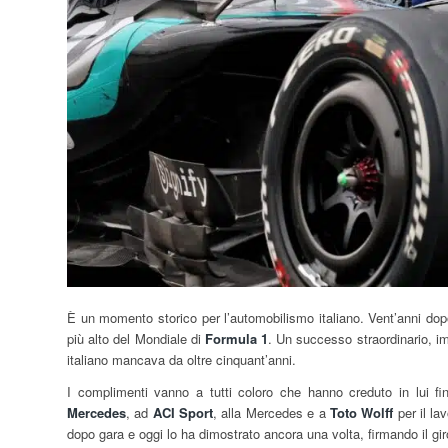
È un momento storico per l’automobilismo italiano. Vent’anni do
più alto del Mondiale di
Formula 1
. Un successo straordinario, imp
italiano mancava da oltre cinquant’anni.
I complimenti vanno a tutti coloro che hanno creduto in lui fin 
Mercedes
, ad
ACI Sport
, alla Mercedes e a
Toto Wolff
per il la
dopo gara e oggi lo ha dimostrato ancora una volta, firmando il gi