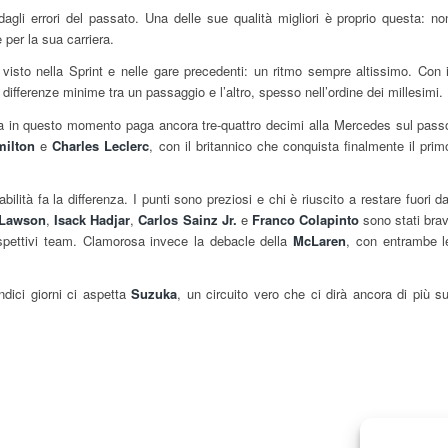
gli errori del passato. Una delle sue qualità migliori è proprio questa: no
per la sua carriera.
isto nella Sprint e nelle gare precedenti: un ritmo sempre altissimo. Con i
differenze minime tra un passaggio e l’altro, spesso nell’ordine dei millesimi.
a in questo momento paga ancora tre-quattro decimi alla Mercedes sul pass
milton
e
Charles Leclerc
, con il britannico che conquista finalmente il prim
ilità fa la differenza. I punti sono preziosi e chi è riuscito a restare fuori da
 Lawson
,
Isack Hadjar
,
Carlos Sainz Jr.
e
Franco Colapinto
sono stati brav
 rispettivi team. Clamorosa invece la debacle della
McLaren
, con entrambe l
ndici giorni ci aspetta
Suzuka
, un circuito vero che ci dirà ancora di più su