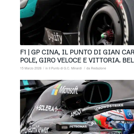
F1 | GP CINA, IL PUNTO DI GIAN CA
POLE, GIRO VELOCE E VITTORIA. BE
/
/
15 Marzo 2026
in
Il Punto di G.C. Minardi
da
Redazione