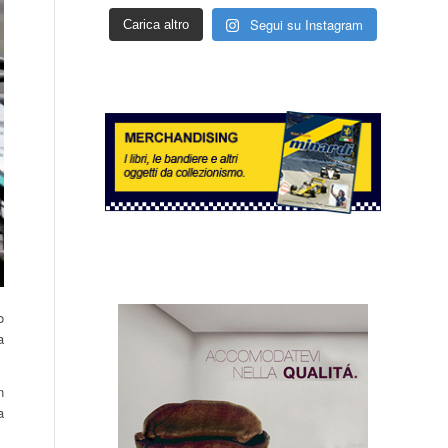
Segui su Instagram
Carica altro
o
a
n
a