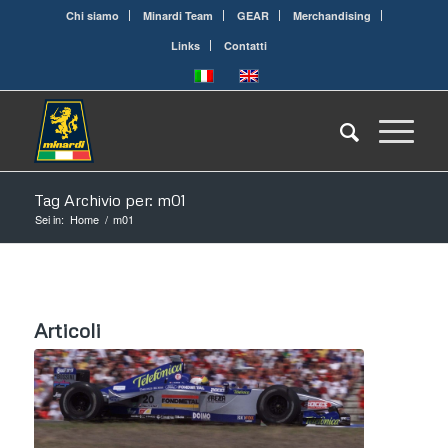
Chi siamo
Minardi Team
GEAR
Merchandising
Links
Contatti
Tag Archivio per: m01
Sei in:
Home
/
m01
Articoli