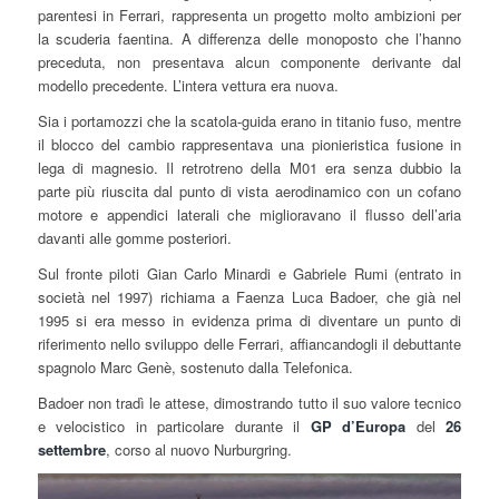
parentesi in Ferrari, rappresenta un progetto molto ambizioni per
la scuderia faentina. A differenza delle monoposto che l’hanno
preceduta, non presentava alcun componente derivante dal
modello precedente. L’intera vettura era nuova.
Sia i portamozzi che la scatola-guida erano in titanio fuso, mentre
il blocco del cambio rappresentava una pionieristica fusione in
lega di magnesio. Il retrotreno della M01 era senza dubbio la
parte più riuscita dal punto di vista aerodinamico con un cofano
motore e appendici laterali che miglioravano il flusso dell’aria
davanti alle gomme posteriori.
Sul fronte piloti Gian Carlo Minardi e Gabriele Rumi (entrato in
società nel 1997) richiama a Faenza Luca Badoer, che già nel
1995 si era messo in evidenza prima di diventare un punto di
riferimento nello sviluppo delle Ferrari, affiancandogli il debuttante
spagnolo Marc Genè, sostenuto dalla Telefonica.
Badoer non tradì le attese, dimostrando tutto il suo valore tecnico
e velocistico in particolare durante il
GP d’Europa
del
26
settembre
, corso al nuovo Nurburgring.