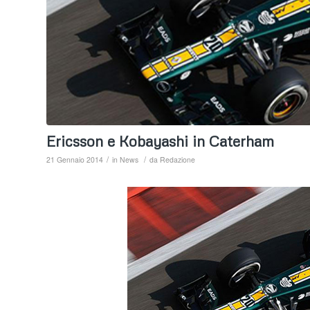
Ericsson e Kobayashi in Caterham
/
/
21 Gennaio 2014
in
News
da
Redazione