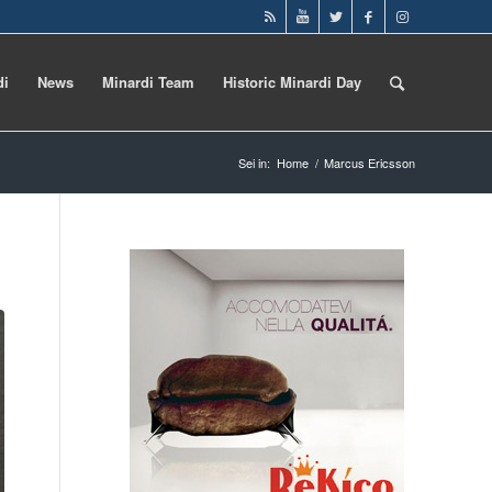
di
News
Minardi Team
Historic Minardi Day
Sei in:
Home
/
Marcus Ericsson