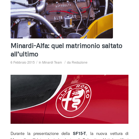
Minardi-Alfa: quel matrimonio saltato
all’ultimo
/
/
6 Febbraio 2015
in
Minardi Team
da
Redazione
Durante la presentazione della
SF15-T
, la nuova vettura di