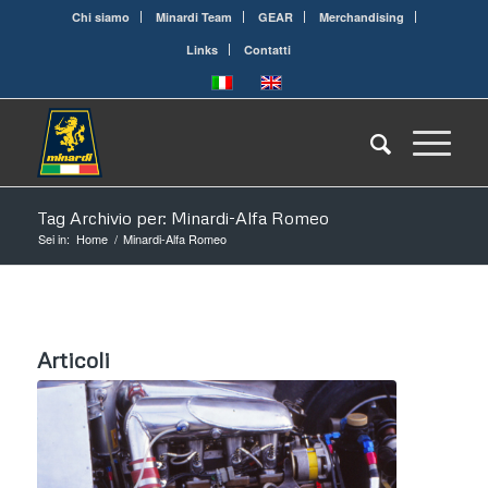
Chi siamo
Minardi Team
GEAR
Merchandising
Links
Contatti
Tag Archivio per: Minardi-Alfa Romeo
Sei in:
Home
/
Minardi-Alfa Romeo
Articoli