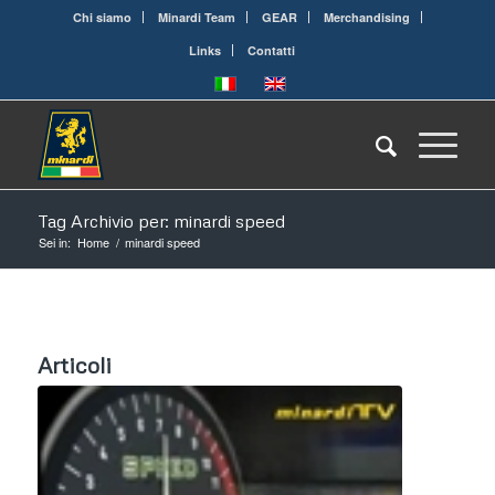
Chi siamo
Minardi Team
GEAR
Merchandising
Links
Contatti
Tag Archivio per: minardi speed
Sei in:
Home
/
minardi speed
Articoli