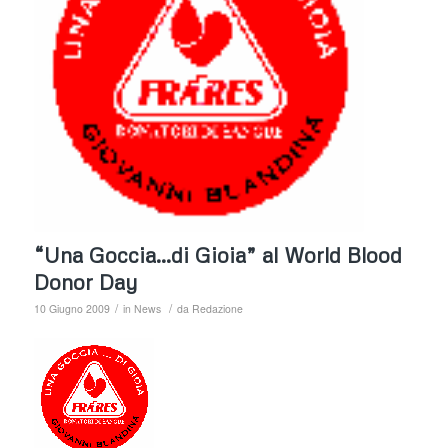
“Una Goccia…di Gioia” al World Blood
Donor Day
/
/
10 Giugno 2009
in
News
da
Redazione