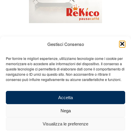
Gestisci Consenso
Per fornire le migliori esperienze, utilizziamo tecnologie come i cookie per
memorizzare e/o accedere alle informazioni del dispositivo. Il consenso a
queste tecnologie ci permetterà di elaborare dati come il comportamento di
Chi siamo
Gian Carlo Minardi
Gear
navigazione o ID unici su questo sito. Non acconsentire o ritirare il
consenso può influire negativamente su alcune caratteristiche e funzioni.
Merchandising
Partners
Contatti
Accetta
Nega
© 2025 Copyright - Minardi.it - Powered by
Internet ONE
- C.F. e P.IVA:
Visualizza le preferenze
03101011207 - REA: BO 491926 (sede legale) - REA: RA 199431 (sede
operativa)