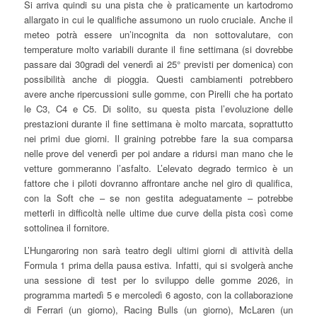
Si arriva quindi su una pista che è praticamente un kartodromo
allargato in cui le qualifiche assumono un ruolo cruciale. Anche il
meteo potrà essere un’incognita da non sottovalutare, con
temperature molto variabili durante il fine settimana (si dovrebbe
passare dai 30gradi del venerdì ai 25° previsti per domenica) con
possibilità anche di pioggia. Questi cambiamenti potrebbero
avere anche ripercussioni sulle gomme, con Pirelli che ha portato
le C3, C4 e C5. Di solito, su questa pista l’evoluzione delle
prestazioni durante il fine settimana è molto marcata, soprattutto
nei primi due giorni. Il graining potrebbe fare la sua comparsa
nelle prove del venerdì per poi andare a ridursi man mano che le
vetture gommeranno l’asfalto. L’elevato degrado termico è un
fattore che i piloti dovranno affrontare anche nel giro di qualifica,
con la Soft che – se non gestita adeguatamente – potrebbe
metterli in difficoltà nelle ultime due curve della pista così come
sottolinea il fornitore.
L’Hungaroring non sarà teatro degli ultimi giorni di attività della
Formula 1 prima della pausa estiva. Infatti, qui si svolgerà anche
una sessione di test per lo sviluppo delle gomme 2026, in
programma martedì 5 e mercoledì 6 agosto, con la collaborazione
di Ferrari (un giorno), Racing Bulls (un giorno), McLaren (un