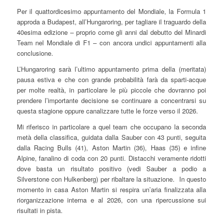
Per il quattordicesimo appuntamento del Mondiale, la Formula 1
approda a Budapest, all’Hungaroring, per tagliare il traguardo della
40esima edizione – proprio come gli anni dal debutto del Minardi
Team nel Mondiale di F1 – con ancora undici appuntamenti alla
conclusione.
L’Hungaroring sarà l’ultimo appuntamento prima della (meritata)
pausa estiva e che con grande probabilità farà da sparti-acque
per molte realtà, in particolare le più piccole che dovranno poi
prendere l’importante decisione se continuare a concentrarsi su
questa stagione oppure canalizzare tutte le forze verso il 2026.
Mi riferisco in particolare a quel team che occupano la seconda
metà della classifica, guidata dalla Sauber con 43 punti, seguita
dalla Racing Bulls (41), Aston Martin (36), Haas (35) e infine
Alpine, fanalino di coda con 20 punti. Distacchi veramente ridotti
dove basta un risultato positivo (vedi Sauber a podio a
Silverstone con Hulkenberg) per ribaltare la situazione. In questo
momento in casa Aston Martin si respira un’aria finalizzata alla
riorganizzazione interna e al 2026, con una ripercussione sui
risultati in pista.