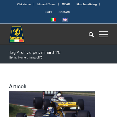
Chi siamo
Minardi Team
GEAR
Merchandising
Links
Contatti
Tag Archivio per: minardi4’0
Sei in:
Home
/
minardi4'0
Articoli