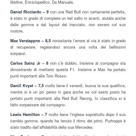
libidine. Enciclopedico. Da Manuale.
Daniel Ricciardo – 9
con una Red Bull non certamente perfetta,
è stato in grado di compiere un bel salto in avanti, aiutato anche
dalle gomme e dal layout del tracciato, non severo col suo
motore.
Max Verstappne – 8,5
nonostante l’errore al via è stato in grado
di recuperare, regalandoci ancora una volta dei bellissimi
sorpassi.
Carlos Sainz Jr – 8
non c’è dubbio. Insieme al compagno sta
dimostrando di meritarsi questa F1. Insieme a Max ha portato
punti importanti alla Toro Rosso.
Daniil Kvyat – 7,5
molto bene il venerdì, buona la sua qualifica,
mentre si è un po’ perso in gara anche se col sesto posto ha
portato punti importanti alla Red Bull Racing. In classifica si è
fatto sorpassare dal compagno.
Lewis Hamilton – 7
molto bene l’inglese soprattutto dopo il suo
cambio gomme, quando ha tenuto il ritmo dei primi. Purtroppo è
stato tradito dall’affidabilità della sua Mercedes.