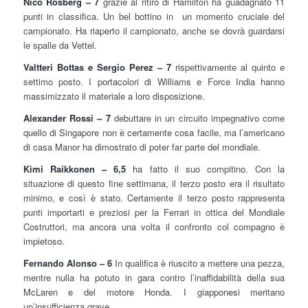
Nico Rosberg – 7
grazie al ritiro di Hamilton ha guadagnato 11
punti in classifica. Un bel bottino in un momento cruciale del
campionato. Ha riaperto il campionato, anche se dovrà guardarsi
le spalle da Vettel.
Valtteri Bottas e Sergio Perez – 7
rispettivamente al quinto e
settimo posto. I portacolori di Williams e Force India hanno
massimizzato il materiale a loro disposizione.
Alexander Rossi – 7
debuttare in un circuito impegnativo come
quello di Singapore non è certamente cosa facile, ma l’americano
di casa Manor ha dimostrato di poter far parte del mondiale.
Kimi Raikkonen – 6,5
ha fatto il suo compitino. Con la
situazione di questo fine settimana, il terzo posto era il risultato
minimo, e così è stato. Certamente il terzo posto rappresenta
punti importarti e preziosi per la Ferrari in ottica del Mondiale
Costruttori, ma ancora una volta il confronto col compagno è
impietoso.
Fernando Alonso – 6
In qualifica è riuscito a mettere una pezza,
mentre nulla ha potuto in gara contro l’inaffidabilità della sua
McLaren e del motore Honda. I giapponesi meritano
un’insufficienza grave.