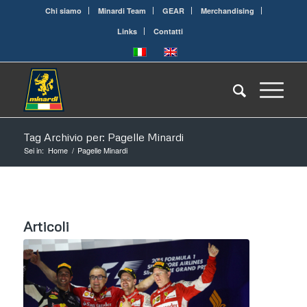
Chi siamo
Minardi Team
GEAR
Merchandising
Links
Contatti
Tag Archivio per: Pagelle Minardi
Sei in:
Home
/
Pagelle Minardi
Articoli