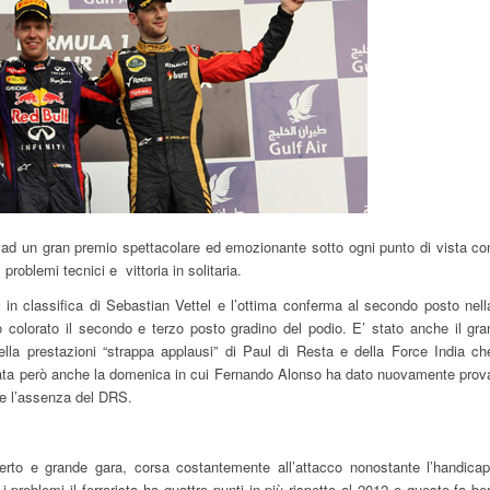
to ad un gran premio spettacolare ed emozionante sotto ogni punto di vista co
problemi tecnici e vittoria in solitaria.
in classifica di Sebastian Vettel e l’ottima conferma al secondo posto nell
nno colorato il secondo e terzo posto gradino del podio. E’ stato anche il gra
la prestazioni “strappa applausi” di Paul di Resta e della Force India ch
stata però anche la domenica in cui Fernando Alonso ha dato nuovamente prov
te l’assenza del DRS.
erto e grande gara, corsa costantemente all’attacco nonostante l’handicap
 problemi il ferrarista ha quattro punti in più rispetto al 2012 e questo fa be