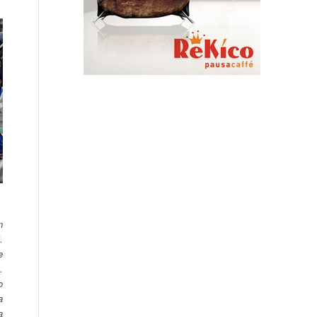
n
.
e
.
o
a
a