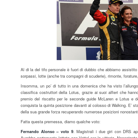
Al di la del tifo personale è fuori di dubbio che abbiamo assisti
sorpassi, lotte (anche tra compagni di scuderie), rimonte, forature, 
Insomma, un po’ di tutto in una domenica che ha visto l’allungo 
classifica costruttori della Lotus, grazie ai suoi alfieri che ha
premio del riscatto per le seconde guide McLaren e Lotus e del
conquista la quinta posizione davanti al colosso di Walking. E’ 
della sua grande forza recuperando numerose posizioni nonostan
Fatta questa premessa, diamo qualche voto:
Fernando Alonso – voto 9
. Magistrali i due giri con DRS ap
Avrebbe certamente lottato con Vettel per la vittoria. Nonostante i