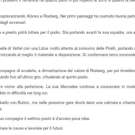
a sopravanzando Alonso e Rosberg. Nei primi passaggi ha costruito buona part
dagli avversari.
 e presto potrà lottare per il podio. Sta portando avanti la sua squadra, ora a
alle di Vettel con una Lotus molto attenta al consumo delle Pirelli, portando 
timizzando al meglio il materiale a disposizione. Si confermano terzo incomod
compagno di scuderia, a dimostrazione del valore di Rosberg, per poi rimediar
ndo fino all’ultimo giro, chiudendo al quinto posto.
giro vicino alla perfezione. La sua Mercedes continua a consumare in mod
o in difficoltà nei long run
 duello con Button, ma nelle prossime gare dovrà darsi una calmata e chiarirs
a
suo compagno il settimo posto è d’avvero poca roba.
are le cause e lavorare per il futuro