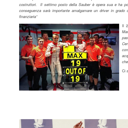
costruttori. Il settimo posto della Sauber è opera sua e ha port
conseguenza sarà importante amalgamare un driver in grado d
finanziaria”
Il 
Mar
pas
Cer
con
acq
che
Ci 