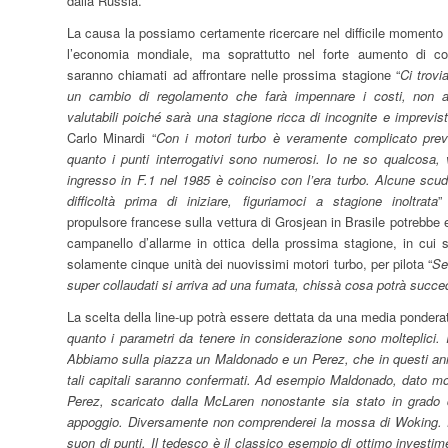
dalla Russia.
La causa la possiamo certamente ricercare nel difficile momento
l’economia mondiale, ma soprattutto nel forte aumento di c
saranno chiamati ad affrontare nelle prossima stagione “
Ci trovi
un cambio di regolamento che farà impennare i costi, non a
valutabili poiché sarà una stagione ricca di incognite e imprevis
Carlo Minardi “
Con i motori turbo è veramente complicato preve
quanto i punti interrogativi sono numerosi. Io ne so qualcosa, 
ingresso in F.1 nel 1985 è coinciso con l’era turbo. Alcune scud
difficoltà prima di iniziare, figuriamoci a stagione inoltrata
”
propulsore francese sulla vettura di Grosjean in Brasile potrebbe
campanello d’allarme in ottica della prossima stagione, in cui 
solamente cinque unità dei nuovissimi motori turbo, per pilota “
Se
super collaudati si arriva ad una fumata, chissà cosa potrà succed
La scelta della line-up potrà essere dettata da una media ponderat
quanto i parametri da tenere in considerazione sono molteplici. Il f
Abbiamo sulla piazza un Maldonado e un Perez, che in questi ann
tali capitali saranno confermati. Ad esempio Maldonado, dato mol
Perez, scaricato dalla McLaren nonostante sia stato in grad
appoggio. Diversamente non comprenderei la mossa di Woking. Di
suon di punti. Il tedesco è il classico esempio di ottimo investime