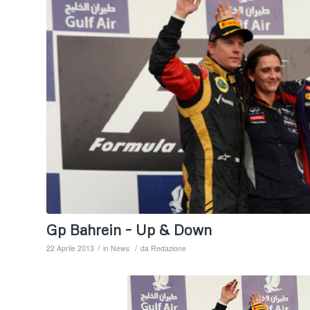
Gp Bahrein – Up & Down
/
/
22 Aprile 2013
in
News
da
Redazione