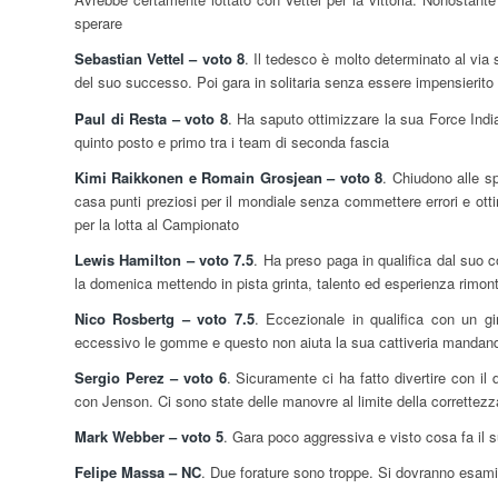
sperare
Sebastian Vettel – voto 8
. Il tedesco è molto determinato al vi
del suo successo. Poi gara in solitaria senza essere impensierito 
Paul di Resta – voto 8
. Ha saputo ottimizzare la sua Force India
quinto posto e primo tra i team di seconda fascia
Kimi Raikkonen e Romain Grosjean – voto 8
. Chiudono alle sp
casa punti preziosi per il mondiale senza commettere errori e ot
per la lotta al Campionato
Lewis Hamilton – voto 7.5
. Ha preso paga in qualifica dal suo 
la domenica mettendo in pista grinta, talento ed esperienza rimonta
Nico Rosbertg – voto 7.5
. Eccezionale in qualifica con un 
eccessivo le gomme e questo non aiuta la sua cattiveria mandandol
Sergio Perez – voto 6
. Sicuramente ci ha fatto divertire con il
con Jenson. Ci sono state delle manovre al limite della correttezz
Mark Webber – voto 5
. Gara poco aggressiva e visto cosa fa il 
Felipe Massa – NC
. Due forature sono troppe. Si dovranno esamin