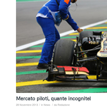
Mercato piloti, quante incognite!
/
/
28 Novembre 2013
in
News
da
Redazione