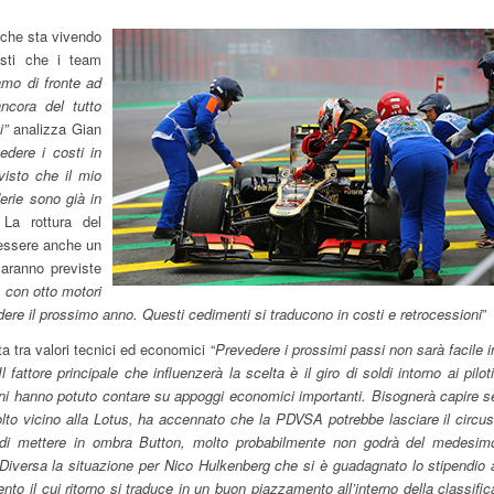
 che sta vivendo
osti che i team
amo di fronte ad
ncora del tutto
ti”
analizza Gian
dere i costi in
visto che il mio
erie sono già in
 La rottura del
 essere anche un
saranno previste
 con otto motori
ere il prossimo anno. Questi cedimenti si traducono in costi e retrocessioni
”
a tra valori tecnici ed economici “
Prevedere i prossimi passi non sarà facile i
attore principale che influenzerà la scelta è il giro di soldi intorno ai piloti
i hanno potuto contare su appoggi economici importanti. Bisognerà capire s
to vicino alla Lotus, ha accennato che la PDVSA potrebbe lasciare il circus
o di mettere in ombra Button, molto probabilmente non godrà del medesim
versa la situazione per Nico Hulkenberg che si è guadagnato lo stipendio 
nto il cui ritorno si traduce in un buon piazzamento all’interno della classific