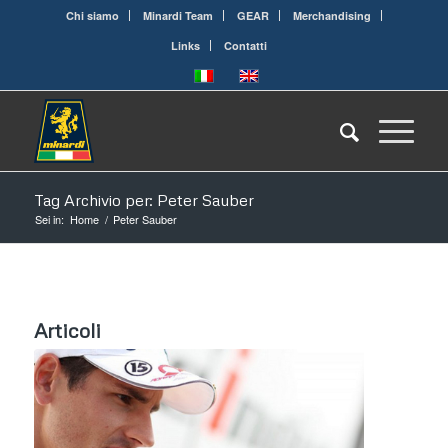
Chi siamo
Minardi Team
GEAR
Merchandising
Links
Contatti
Tag Archivio per: Peter Sauber
Sei in:
Home
/
Peter Sauber
Articoli