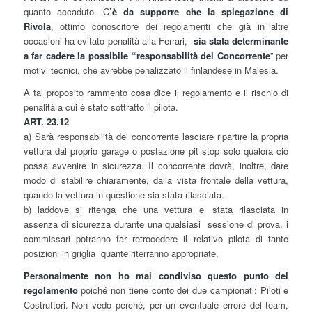
quanto accaduto. C
’è da supporre che la spiegazione di
Rivola
, ottimo conoscitore dei regolamenti che già in altre
occasioni ha evitato penalità alla Ferrari,
sia stata determinante
a far cadere la possibile “responsabilità del Concorrente
” per
motivi tecnici, che avrebbe penalizzato il finlandese in Malesia.
A tal proposito rammento cosa dice il regolamento e il rischio di
penalità a cui è stato sottratto il pilota.
ART. 23.12
a) Sarà responsabilità del concorrente lasciare ripartire la propria
vettura dal proprio garage o postazione pit stop solo qualora ciò
possa avvenire in sicurezza. Il concorrente dovrà, inoltre, dare
modo di stabilire chiaramente, dalla vista frontale della vettura,
quando la vettura in questione sia stata rilasciata.
b) laddove si ritenga che una vettura e’ stata rilasciata in
assenza di sicurezza durante una qualsiasi sessione di prova, i
commissari potranno far retrocedere il relativo pilota di tante
posizioni in griglia quante riterranno appropriate.
Personalmente non ho mai condiviso questo punto del
regolamento
poiché non tiene conto dei due campionati: Piloti e
Costruttori. Non vedo perché, per un eventuale errore del team,