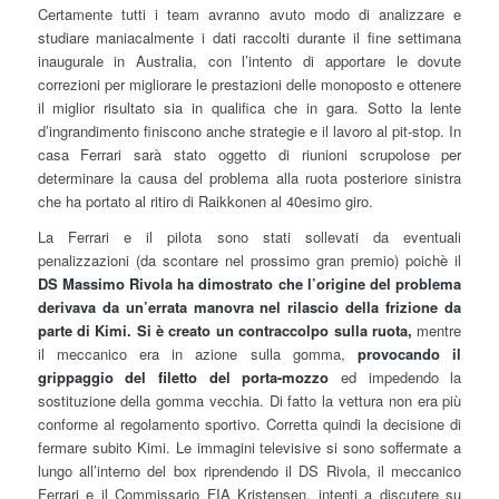
Certamente tutti i team avranno avuto modo di analizzare e
studiare maniacalmente i dati raccolti durante il fine settimana
inaugurale in Australia, con l’intento di apportare le dovute
correzioni per migliorare le prestazioni delle monoposto e ottenere
il miglior risultato sia in qualifica che in gara. Sotto la lente
d’ingrandimento finiscono anche strategie e il lavoro al pit-stop. In
casa Ferrari sarà stato oggetto di riunioni scrupolose per
determinare la causa del problema alla ruota posteriore sinistra
che ha portato al ritiro di Raikkonen al 40esimo giro.
La Ferrari e il pilota sono stati sollevati da eventuali
penalizzazioni (da scontare nel prossimo gran premio) poichè il
DS Massimo Rivola ha dimostrato che l’origine del problema
derivava da un’errata manovra nel rilascio della frizione da
parte di Kimi. Si è creato un contraccolpo sulla ruota,
mentre
il meccanico era in azione sulla gomma,
provocando il
grippaggio del filetto del porta-mozzo
ed impedendo la
sostituzione della gomma vecchia. Di fatto la vettura non era più
conforme al regolamento sportivo. Corretta quindi la decisione di
fermare subito Kimi. Le immagini televisive si sono soffermate a
lungo all’interno del box riprendendo il DS Rivola, il meccanico
Ferrari e il Commissario FIA Kristensen, intenti a discutere su