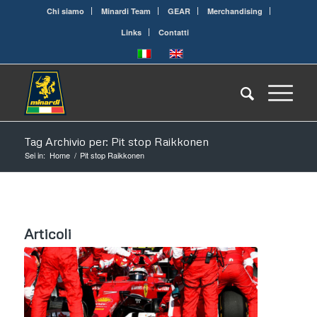
Chi siamo
Minardi Team
GEAR
Merchandising
Links
Contatti
Tag Archivio per: Pit stop Raikkonen
Sei in:
Home
/
Pit stop Raikkonen
Articoli