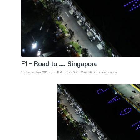
F1 – Road to …. Singapore
/
/
16 Settembre 2015
in
Il Punto di G.C. Minardi
da
Redazione