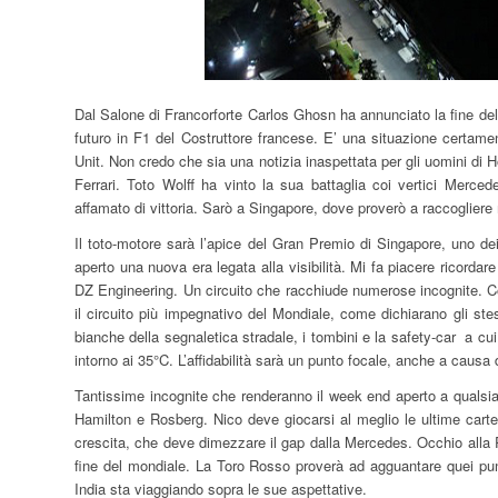
Dal Salone di Francorforte Carlos Ghosn ha annunciato la fine dell
futuro in F1 del Costruttore francese. E’ una situazione certa
Unit. Non credo che sia una notizia inaspettata per gli uomini di
Ferrari. Toto Wolff ha vinto la sua battaglia coi vertici Merce
affamato di vittoria. Sarò a Singapore, dove proverò a raccogliere
Il toto-motore sarà l’apice del Gran Premio di Singapore, uno dei 
aperto una nuova era legata alla visibilità. Mi fa piacere ricorda
DZ Engineering. Un circuito che racchiude numerose incognite. Co
il circuito più impegnativo del Mondiale, come dichiarano gli stess
bianche della segnaletica stradale, i tombini e la safety-car a cu
intorno ai 35°C. L’affidabilità sarà un punto focale, anche a causa
Tantissime incognite che renderanno il week end aperto a qualsias
Hamilton e Rosberg. Nico deve giocarsi al meglio le ultime carte 
crescita, che deve dimezzare il gap dalla Mercedes. Occhio alla
fine del mondiale. La Toro Rosso proverà ad agguantare quei punt
India sta viaggiando sopra le sue aspettative.