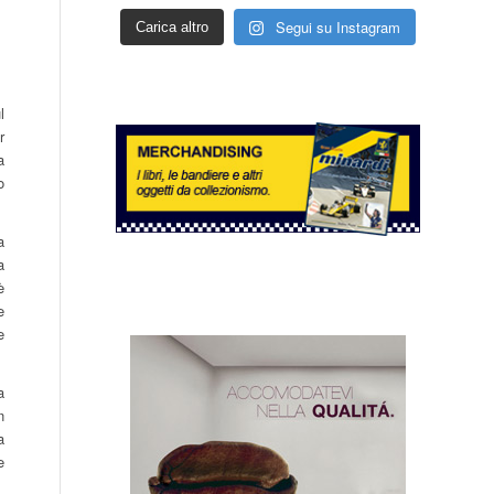
Segui su Instagram
Carica altro
l
r
a
o
a
a
è
e
e
a
n
a
e