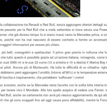
a collaborazione tra Renault e Red Bull, senza aggiungere ulteriori dettagli su
mente pesante per la Red Bull che a metà settembre si trova senza una Powe
 Horner, che già diverso tempo fa si erano mossi verso la Mercedes prima, e or
des, poiché non ha mai nascosto di essere contrario a fornire un avversari
 maggiori informazioni per essere più chiaro.
più belli, coreografici e spettacolari. Il primo gran premio in notturna che h
re che tutto questo è possibile grazie ad un’azione italiana, romagnola, come l
i suoi 5065 mt e le sue 23 curve (13 a sinistra e 10 a destra) il Marina Bay 
i piloti. Ancora più di Montecarlo. Ha tutte le difficoltà di un cittadino: righ
i dobbiamo però aggiungere l’umidità (intorno all’80%) e le temperature estern
 di foschia e inquinamento, che potrebbero “soffocare” i motori
i scenario, anche se la Mercedes resta favorita con la solita lotta interna tr
per tenere vivo il Mondiale. Alle loro spalle auspico di vedere una Ferrari, i
 Red Bull, anche se certamente non avrà più nessun aggiornamento da qui all
i che gli sono scappati fino ad oggi causa poca affidabilità, mentre la Forc