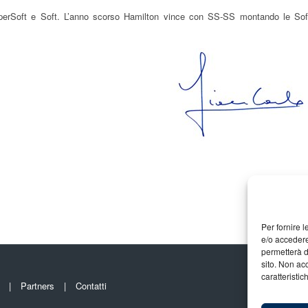
SuperSoft e Soft. L’anno scorso Hamilton vince con SS-SS montando le Sof
Per fornire 
e/o accedere
permetterà d
sito. Non ac
caratteristic
Partners
Contatti