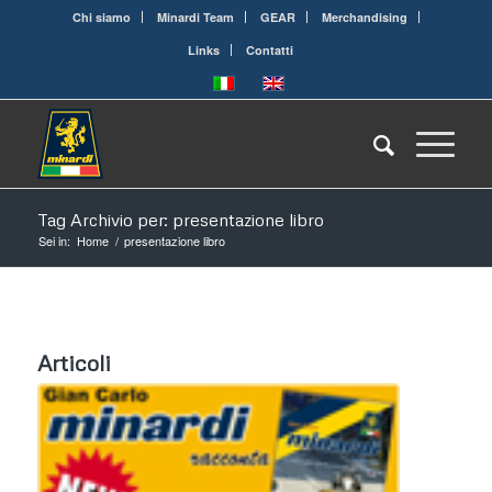
Chi siamo
Minardi Team
GEAR
Merchandising
Links
Contatti
Tag Archivio per: presentazione libro
Sei in:
Home
/
presentazione libro
Articoli