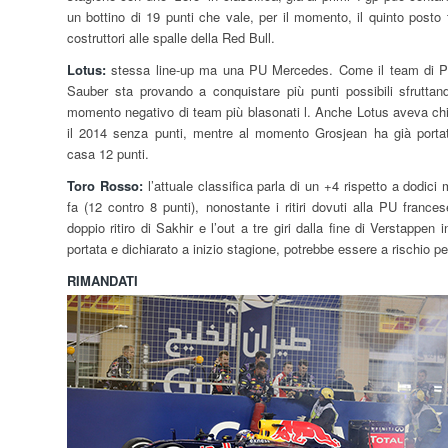
un bottino di 19 punti che vale, per il momento, il quinto posto t
costruttori alle spalle della Red Bull.
Lotus:
stessa line-up ma una PU Mercedes. Come il team di P
Sauber sta provando a conquistare più punti possibili sfruttand
momento negativo di team più blasonati l. Anche Lotus aveva ch
il 2014 senza punti, mentre al momento Grosjean ha già porta
casa 12 punti.
Toro Rosso:
l’attuale classifica parla di un +4 rispetto a dodici 
fa (12 contro 8 punti), nonostante i ritiri dovuti alla PU francese
doppio ritiro di Sakhir e l’out a tre giri dalla fine di Verstappe
portata e dichiarato a inizio stagione, potrebbe essere a rischio per
RIMANDATI