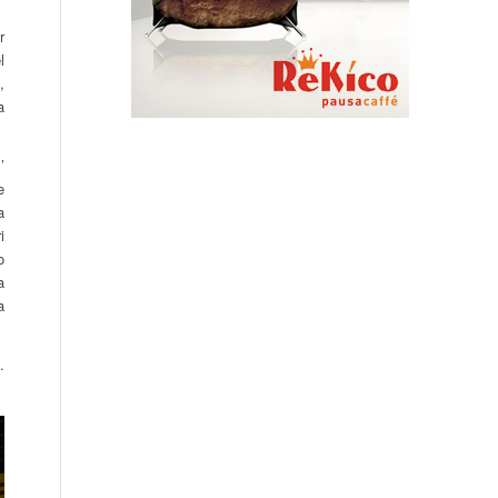
r
l
,
a
’
e
a
i
o
a
a
.