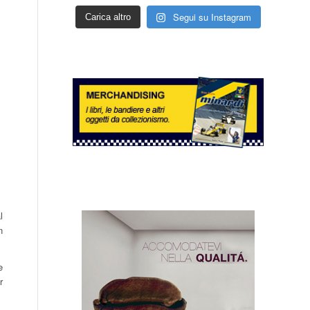
Segui su Instagram
Carica altro
l
n
e
r