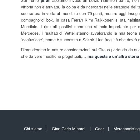
Sul fronte
piloti
abbiamo invece un Lewis Hamilton da 10, non ha
vittoria non è arrivata, la colpa è da ricercarsi nelle strategie d
scorso era in vetta al mondiale con 79 punti, mentre oggi insegue
compagno di box. In casa Ferrari Kimi Raikkonen si sta riabilita
Mondiale. I risultati positivi sono uno stimolo importante per 
Mercedes. I risultati di Vettel stanno avvalorando la mia teoria
“confusione”, come è successo a Sakhir. Una fragilità che dovrà 
Riprenderemo le nostre considerazioni sul Circus partendo da ques
che da vere modifiche progettuali,…
ma questa è un’altra storia
Chi siamo
Gian Carlo Minardi
Gear
Merchandising