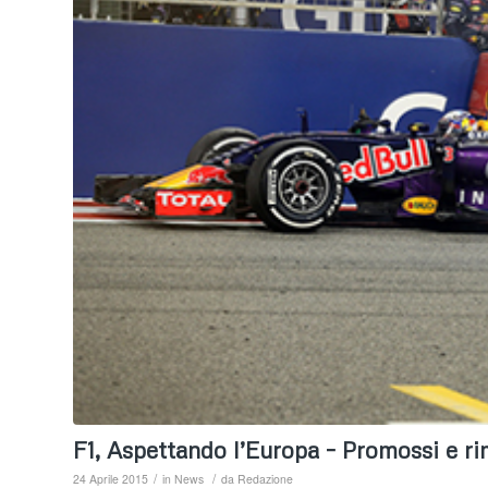
F1, Aspettando l’Europa – Promossi e r
/
/
24 Aprile 2015
in
News
da
Redazione