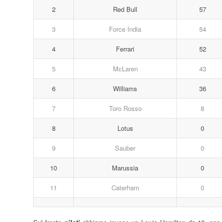
2
Red Bull
57
3
Force India
54
4
Ferrari
52
5
McLaren
43
6
Williams
36
7
Toro Rosso
8
8
Lotus
0
9
Sauber
0
10
Marussia
0
11
Caterham
0