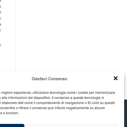
a
o
l
n
a
n
i
Gestisci Consenso
le migliori esperienze, utilizziamo tecnologie come i cookie per memorizzare
 alle informazioni del dispositivo. Il consenso a queste tecnologie ci
i elaborare dati come il comportamento di navigazione o ID unici su questo
consentire o ritirare il consenso può influire negativamente su alcune
he e funzioni.