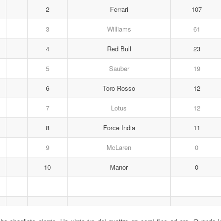
2
Ferrari
107
3
Williams
61
4
Red Bull
23
5
Sauber
19
6
Toro Rosso
12
7
Lotus
12
8
Force India
11
9
McLaren
0
10
Manor
0