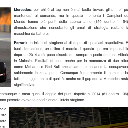
Mercedes
: per chi è al top non è mai facile trovare gli stimoli pe
mantenersi al comando, ma in questo momento i Campioni de
Mondo hanno più punti dello scorso anno (159 contro i 154)
dimostrazione che nonostante gli errori di strategia restano l
macchina da battere.
Ferrari:
un inizio di stagione al di sopra di qualsiasi aspettativa. E
fuori discussione, un rullino di marcia di questo tipo era impensabil
dopo un 2014 a dir poco disastroso: sempre a podio con una vittori
in Malesia. Risultati ottenuti anche per la mancanza di due attor
come McLaren e Red Bull che solamente un anno fa occupavan
saldamente la zona punti. Comunque è certamente il team che h
fatto il maggior salto di qualità, anche se il gap con la Mercedes rest
significativo.
comunque a casa quasi il doppio dei punti rispetto al 2014 (61 contro i 36)
anno passato avevano condizionato l’inizio stagione.
ccio
 sta
sata
e su