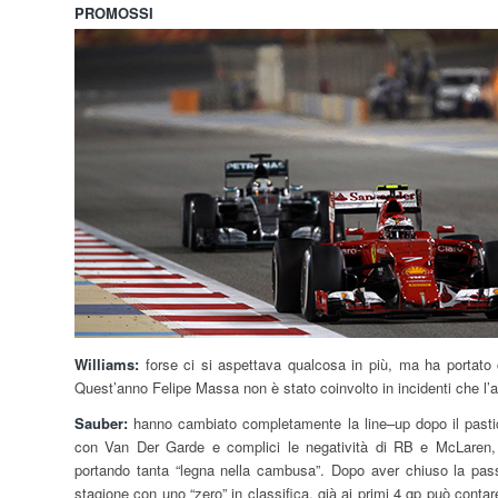
PROMOSSI
Williams:
forse ci si aspettava qualcosa in più, ma ha portato 
Quest’anno Felipe Massa non è stato coinvolto in incidenti che l’
Sauber:
hanno cambiato completamente la line–up dopo il pasti
con Van Der Garde e complici le negatività di RB e McLaren,
portando tanta “legna nella cambusa”. Dopo aver chiuso la pas
stagione con uno “zero” in classifica, già ai primi 4 gp può contar