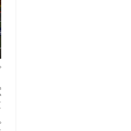
o
3
a
,
,
o
,