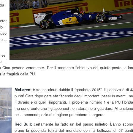
ra i
eter
o il
iuso
to a
mesi
. Il
n in Cina pesano veramente. Per il momento l’obiettivo del quinto posto, a lor
 la fragilità della PU.
McLaren:
è senza alcun dubbio il “gambero 2015”. Il passivo è di 4
punti! Gara dopo gara sta facendo degli importanti passi in avanti, m
il divario è di quelli importanti. Il problema numero 1 è la PU Honda
ma sono certo che i giapponesi non staranno a guardare. Attenzione
nella seconda parte di stagione potrebbero risorgere.
Red Bull:
certamente ha fatto un bel passo indietro. L’anno scors
erano la seconda forza del mondiale con la bellezza di 57 punti