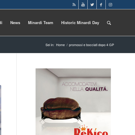
di
News
Minardi Team
Historic Minardi Day
Sei in:
Home
/
promossi e bocciati dopo 4 GP