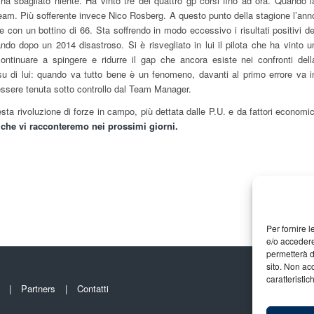
 sbagliato niente. Ha vinto tre dei quattro gp corsi fino ad ora. Quando l
el team. Più sofferente invece Nico Rosberg. A questo punto della stagione l’ann
 con un bottino di 66. Sta soffrendo in modo eccessivo i risultati positivi de
ndo dopo un 2014 disastroso. Si è risvegliato in lui il pilota che ha vinto u
continuare a spingere e ridurre il gap che ancora esiste nei confronti dell
 su di lui: quando va tutto bene è un fenomeno, davanti al primo errore va i
essere tenuta sotto controllo dal Team Manager.
ta rivoluzione di forze in campo, più dettata dalle P.U. e da fattori economic
 che vi racconteremo nei prossimi giorni.
Per fornire 
e/o accedere
permetterà d
sito. Non ac
caratteristic
Partners
Contatti