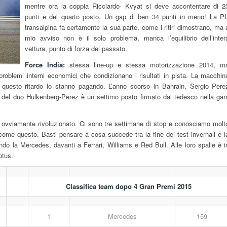
mentre ora la coppia Ricciardo- Kvyat si deve accontentare di 2
punti e del quarto posto. Un gap di ben 34 punti in meno! La P
transalpina fa certamente la sua parte, come i ritiri dimostrano, ma 
mio avviso non è il solo problema, manca l’equilibrio dell’inter
vettura, punto di forza del passato.
Force India:
stessa line-up e stessa motorizzazione 2014, m
roblemi interni economici che condizionano i risultati in pista. La macchin
 e questo ritardo lo stanno pagando. L’anno scorso in Bahrain, Sergio Pere
ore del duo Hulkenberg-Perez è un settimo posto firmato dal tedesco nella gar
 ovviamente rivoluzionato. Ci sono tre settimane di stop e conosciamo molt
ome questo. Basti pensare a cosa succede tra la fine dei test invernali e l
o la Mercedes, davanti a Ferrari, Williams e Red Bull. Alle loro spalle è i
otus.
Classifica team dopo 4 Gran Premi 2015
1
Mercedes
159