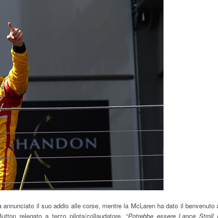
a annunciato il suo addio alle corse, mentre la McLaren ha dato il benvenuto 
ton relegato a terzo pilota/collaudatore. “
Potrebbe essere Lance Stroll i