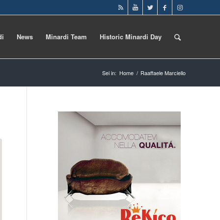
di
News
Minardi Team
Historic Minardi Day
Sei in:
Home
/
Raaffaele Marciello