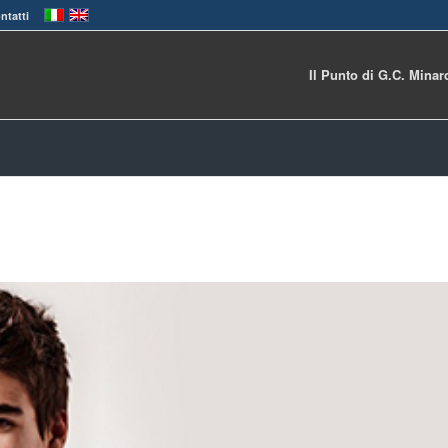
ntatti
Il Punto di G.C. Minar