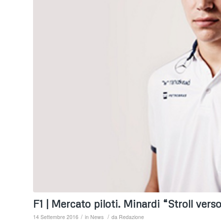
F1 | Mercato piloti. Minardi “Stroll vers
/
/
14 Settembre 2016
in
News
da
Redazione