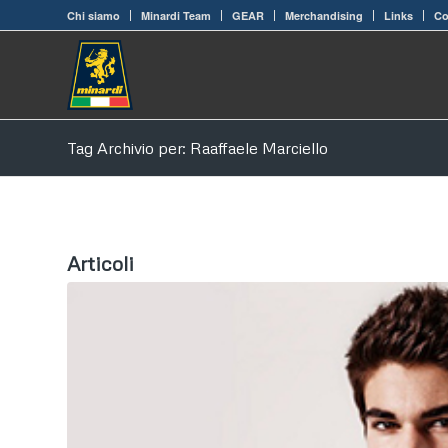
Chi siamo
Minardi Team
GEAR
Merchandising
Links
Co
Tag Archivio per: Raaffaele Marciello
Articoli