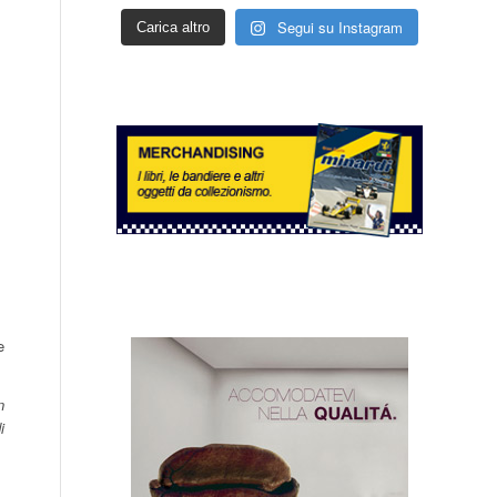
Segui su Instagram
Carica altro
e
n
i