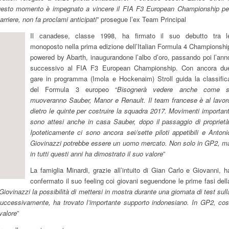
n questo momento è impegnato a vincere il FIA F3 European Championship pe
arriere, non fa proclami anticipati
” prosegue l’ex Team Principal
Il canadese, classe 1998, ha firmato il suo debutto tra l
monoposto nella prima edizione dell’Italian Formula 4 Championshi
powered by Abarth, inaugurandone l’albo d’oro, passando poi l’ann
successivo al FIA F3 European Championship. Con ancora du
gare in programma (Imola e Hockenaim) Stroll guida la classific
del Formula 3 europeo “
Bisognerà vedere anche come s
muoveranno Sauber, Manor e Renault. Il team francese è al lavor
dietro le quinte per costruire la squadra 2017. Movimenti important
sono attesi anche in casa Sauber, dopo il passaggio di proprietà
Ipoteticamente ci sono ancora sei/sette piloti appetibili e Antoni
Giovinazzi potrebbe essere un uomo mercato. Non solo in GP2, m
in tutti questi anni ha dimostrato il suo valore
”
La famiglia Minardi, grazie all’intuito di Gian Carlo e Giovanni, h
confermato il suo feeling coi giovani seguendone le prime fasi dell
ovinazzi la possibilità di mettersi in mostra durante una giornata di test sull
Successivamente, ha trovato l’importante supporto indonesiano. In GP2, cos
valore
”