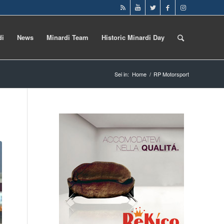
di
News
Minardi Team
Historic Minardi Day
Sei in:
Home
/
RP Motorsport