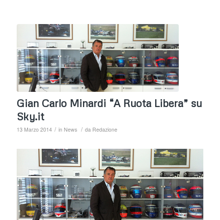
Gian Carlo Minardi “A Ruota Libera” su
Sky.it
/
/
13 Marzo 2014
in
News
da
Redazione