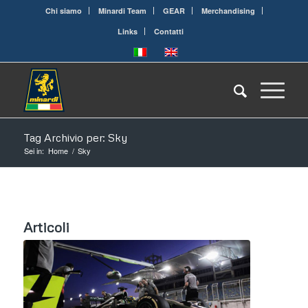
Chi siamo
Minardi Team
GEAR
Merchandising
Links
Contatti
Tag Archivio per: Sky
Sei in:
Home
/
Sky
Articoli