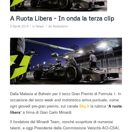
A Ruota Libera – In onda la terza clip
/
/
3 Aprile 2014
in
News
da
Redazione
Dalla Malesia al Bahrein per il terzo Gran Premio di Formula 1. In
occasione del terzo week end motoristico arriva puntuale, come
ogni giovedì pre-gran premio, sul canale
Sky.it
la rubrica “
A ruota
libera
” a firma di Gian Carlo Minardi.
Il fondatore del Minardi Team, nonché scopritore di numerosi
talenti, e oggi Presidente della Commissione Velocità ACI-CSAI,