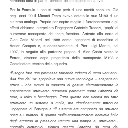
ricreando così in parte i benefici delle sospensioni attive.
Per la Formula 1 non si tratta però di una novità assoluta. Già
negli anni ’90 il Minardi Team aveva dotato la sua M193 di un
sistema analogo. Proprio per capire meglio il funzionamento e gli
effetti abbiamo interpellato l’ingegnere Gabriele Tredozi, “papà” di
numerose monoposto del team faentino. Arrivato alla corte di
Gian Carlo Minardi nel 1988 come ingegnere di macchina di
Adrian Campos e, successivamente, di Pier Luigi Martini, nel
1997, in seguito alla partenza proprio di Aldo Costa verso la
Ferrari, divenne capo progettista della monoposto M198 e
Coordinatore tecnico della squadra.
“
Bisogna fare una premessa tornando indietro di circa vent’anni.
Alla fine del ’92 spopolava una nuova tecnologia – sospensioni
attive – che aveva la capacità di gestire elettronicamente la
sospensione attraverso numerosi parametri come l’altezza da
terra, il rollio e beccheggio. Tutto questo non veniva più fatto
attraverso un sistema a molle, ma idraulicamente
” introduce
l’ingegnere di Brisighella “
Il sistema era composto da attuatori
posti sui puntoni. Il gruppo molla-ammortizzatore riceveva l’olio
degli attuatori in pressione tramite una pompa e, attraverso i
controllo elettronici, veniva gestita l’altezza da terra del