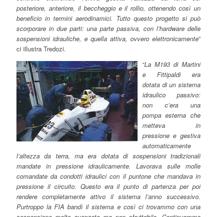
posteriore, anteriore, il beccheggio e il rollio, ottenendo così un
beneficio in termini aerodinamici. Tutto questo progetto si può
scorporare in due parti: una parte passiva, con l’hardware delle
sospensioni idrauliche, e quella attiva, ovvero elettronicamente
”
ci illustra Tredozi.
“
La M193 di Martini
e Fittipaldi era
dotata di un sistema
idraulico passivo:
non c’era una
pompa esterna che
metteva in
pressione e gestiva
automaticamente
l’altezza da terra, ma era dotata di sospensioni tradizionali
mandate in pressione idraulicamente. Lavorava sulle molle
comandate da condotti idraulici con il puntone che mandava in
pressione il circuito. Questo era il punto di partenza per poi
rendere completamente attivo il sistema l’anno successivo.
Purtroppo la FIA bandì il sistema e così ci trovammo con una
sospensione molto avanzata ma non sfruttabile. Continuammo