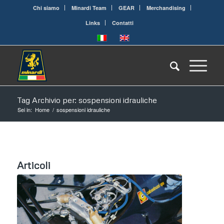
Chi siamo
Minardi Team
GEAR
Merchandising
Links
Contatti
Tag Archivio per: sospensioni idrauliche
Sei in:
Home
/
sospensioni idrauliche
Articoli