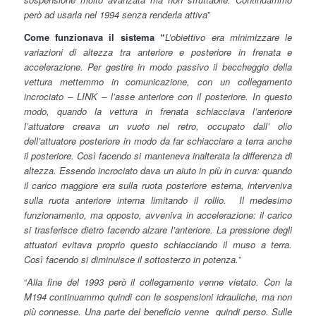
però ad usarla nel 1994 senza renderla attiva
”
Come funzionava il sistema “
L’obiettivo era minimizzare le
variazioni di altezza tra anteriore e posteriore in frenata e
accelerazione.
Per gestire in modo passivo il beccheggio della
vettura mettemmo in comunicazione, con un collegamento
incrociato – LINK – l’asse anteriore con il posteriore. In questo
modo, quando la vettura in frenata schiacciava l’anteriore
l’attuatore creava un vuoto nel retro, occupato dall’ olio
dell’attuatore posteriore in modo da far schiacciare a terra anche
il posteriore. Così facendo si manteneva inalterata la differenza di
altezza. Essendo incrociato dava un aiuto in più in curva: quando
il carico maggiore era sulla ruota posteriore esterna, interveniva
sulla ruota anteriore interna limitando il rollio. Il medesimo
funzionamento, ma opposto, avveniva in accelerazione: il carico
si trasferisce dietro facendo alzare l’anteriore. La pressione degli
attuatori evitava proprio questo schiacciando il muso a terra.
Così facendo si diminuisce il sottosterzo in potenza.
”
“
Alla fine del 1993 però il collegamento venne vietato. Con la
M194 continuammo quindi con le sospensioni idrauliche, ma non
più connesse. Una parte del beneficio venne quindi perso. Sulle