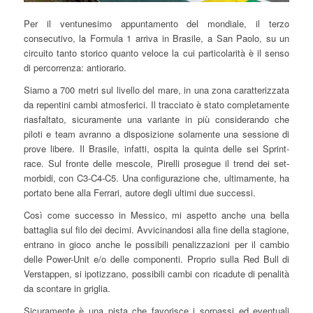
Per il ventunesimo appuntamento del mondiale, il terzo
consecutivo, la Formula 1 arriva in Brasile, a San Paolo, su un
circuito tanto storico quanto veloce la cui particolarità è il senso
di percorrenza: antiorario.
Siamo a 700 metri sul livello del mare, in una zona caratterizzata
da repentini cambi atmosferici. Il tracciato è stato completamente
riasfaltato, sicuramente una variante in più considerando che
piloti e team avranno a disposizione solamente una sessione di
prove libere. Il Brasile, infatti, ospita la quinta delle sei Sprint-
race. Sul fronte delle mescole, Pirelli prosegue il trend dei set-
morbidi, con C3-C4-C5. Una configurazione che, ultimamente, ha
portato bene alla Ferrari, autore degli ultimi due successi.
Così come successo in Messico, mi aspetto anche una bella
battaglia sul filo dei decimi. Avvicinandosi alla fine della stagione,
entrano in gioco anche le possibili penalizzazioni per il cambio
delle Power-Unit e/o delle componenti. Proprio sulla Red Bull di
Verstappen, si ipotizzano, possibili cambi con ricadute di penalità
da scontare in griglia.
Sicuramente è una pista che favorisce i sorpassi ed eventuali