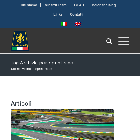
Chi siamo
Minardi Team
GEAR
Merchandising
Links
Contatti
Tag Archivio per: sprint race
Sei in:
Home
/
sprint race
Articoli