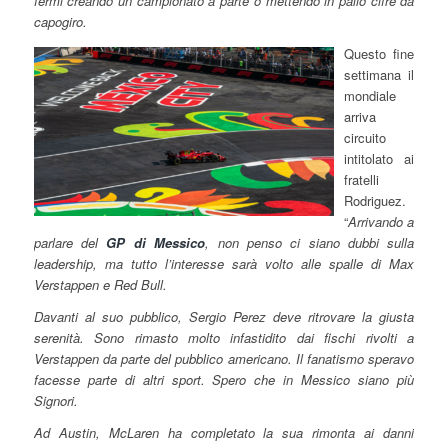
fermi creando un campionato a parte o mettendo in palio cifre da
capogiro.
Questo fine
settimana il
mondiale
arriva
circuito
intitolato ai
fratelli
Rodriguez.
“
Arrivando a
parlare del
GP di Messico
, non penso ci siano dubbi sulla
leadership, ma tutto l’interesse sarà volto alle spalle di Max
Verstappen e Red Bull.
Davanti al suo pubblico, Sergio Perez deve ritrovare la giusta
serenità. Sono rimasto molto infastidito dai fischi rivolti a
Verstappen da parte del pubblico americano. Il fanatismo speravo
facesse parte di altri sport. Spero che in Messico siano più
Signori.
Ad Austin, McLaren ha completato la sua rimonta ai danni