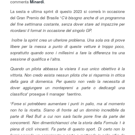
commenta
Minardi
.
La sesta e ultima sprint di questo 2023 si correrà in occasione
del Gran Premio del Brasile “
C’è bisogno anche di un programma
del fine settimana costante, senza dover stare ad impazzire per
ricordarsi il format in occasione del singolo GP.
Inoltre la sprint crea un ulteriore problema. Una sola ora di prove
libere per la messa a punto di queste vetture è troppo poco,
soprattutto quando sono i millesimi a fare la differenza tra una
sessione di qualifica e l’altra.
Quando un pilota abbassa la visiera il suo unico obiettivo è la
vittoria. Non credo esista nessun pilota che si risparmia in ottica
della gara di domenica. Per questo non vedo la necessita di
dover aggiungere un montepremi a parte o dedicargli una
classifica
” prosegue il manager faentino.
“
Forse si potrebbero aumentare i punti in palio, ma al momento
non ho la ricetta. Siamo di fronte ad un dominio incredibile da
parte di Red Bull a cui non sarà facile porre fine da parte dei
concorrenti. Non dimentichiamoci che la storia della Formula 1 è
piena di cicli vincenti. Fa parte di questo sport. Di certo non lo