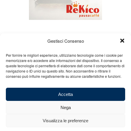
Gestisci Consenso
Per fornire le migliori esperienze, utilizziamo tecnologie come i cookie per
memorizzare e/o accedere alle informazioni del dispositivo. Il consenso a
queste tecnologie ci permetterà di elaborare dati come il comportamento di
Chi siamo
Gian Carlo Minardi
Gear
navigazione o ID unici su questo sito. Non acconsentire o ritirare il
consenso può influire negativamente su alcune caratteristiche e funzioni.
Merchandising
Partners
Contatti
Accetta
Nega
© 2025 Copyright - Minardi.it - Powered by
Internet ONE
- C.F. e P.IVA:
Visualizza le preferenze
03101011207 - REA: BO 491926 (sede legale) - REA: RA 199431 (sede
operativa)