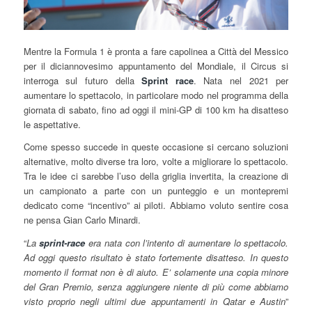
Mentre la Formula 1 è pronta a fare capolinea a Città del Messico
per il diciannovesimo appuntamento del Mondiale, il Circus si
interroga sul futuro della
Sprint race
. Nata nel 2021 per
aumentare lo spettacolo, in particolare modo nel programma della
giornata di sabato, fino ad oggi il mini-GP di 100 km ha disatteso
le aspettative.
Come spesso succede in queste occasione si cercano soluzioni
alternative, molto diverse tra loro, volte a migliorare lo spettacolo.
Tra le idee ci sarebbe l’uso della griglia invertita, la creazione di
un campionato a parte con un punteggio e un montepremi
dedicato come “incentivo” ai piloti. Abbiamo voluto sentire cosa
ne pensa Gian Carlo Minardi.
“
La
sprint-race
era nata con l’intento di aumentare lo spettacolo.
Ad oggi questo risultato è stato fortemente disatteso. In questo
momento il format non è di aiuto. E’ solamente una copia minore
del Gran Premio, senza aggiungere niente di più come abbiamo
visto proprio negli ultimi due appuntamenti in Qatar e Austin
”