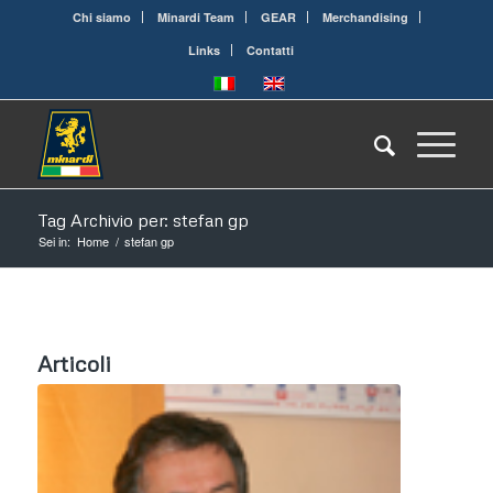
Chi siamo
Minardi Team
GEAR
Merchandising
Links
Contatti
Tag Archivio per: stefan gp
Sei in:
Home
/
stefan gp
Articoli