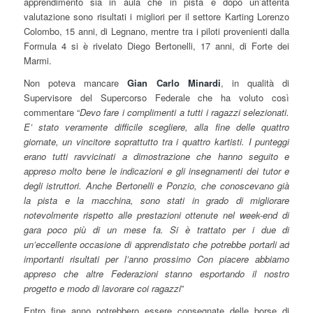
apprendimento sia in aula che in pista e dopo un’attenta
valutazione sono risultati i migliori per il settore Karting Lorenzo
Colombo, 15 anni, di Legnano, mentre tra i piloti provenienti dalla
Formula 4 si è rivelato Diego Bertonelli, 17 anni, di Forte dei
Marmi.
Non poteva mancare
Gian Carlo Minardi
, in qualità di
Supervisore del Supercorso Federale che ha voluto così
commentare “
Devo fare i complimenti a tutti i ragazzi selezionati.
E’ stato veramente difficile scegliere, alla fine delle quattro
giornate, un vincitore soprattutto tra i quattro kartisti. I punteggi
erano tutti ravvicinati a dimostrazione che hanno seguito e
appreso molto bene le indicazioni e gli insegnamenti dei tutor e
degli istruttori. Anche Bertonelli e Ponzio, che conoscevano già
la pista e la macchina, sono stati in grado di migliorare
notevolmente rispetto alle prestazioni ottenute nel week-end di
gara poco più di un mese fa. Si è trattato per i due di
un’eccellente occasione di apprendistato che potrebbe portarli ad
importanti risultati per l’anno prossimo Con piacere abbiamo
appreso che altre Federazioni stanno esportando il nostro
progetto e modo di lavorare coi ragazzi
”
Entro fine anno potrebbero essere consegnate delle borse di