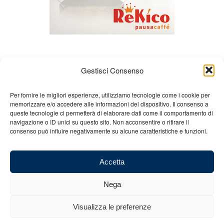
Gestisci Consenso
Per fornire le migliori esperienze, utilizziamo tecnologie come i cookie per
memorizzare e/o accedere alle informazioni del dispositivo. Il consenso a
queste tecnologie ci permetterà di elaborare dati come il comportamento di
Chi siamo
Gian Carlo Minardi
Gear
navigazione o ID unici su questo sito. Non acconsentire o ritirare il
consenso può influire negativamente su alcune caratteristiche e funzioni.
Merchandising
Partners
Contatti
Accetta
Nega
© 2025 Copyright - Minardi.it - Powered by
Internet ONE
- C.F. e P.IVA:
Visualizza le preferenze
03101011207 - REA: BO 491926 (sede legale) - REA: RA 199431 (sede
operativa)