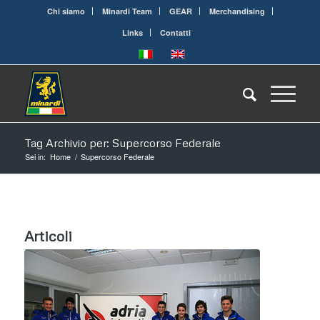
Chi siamo
Minardi Team
GEAR
Merchandising
Links
Contatti
Tag Archivio per: Supercorso Federale
Sei in:
Home
/
Supercorso Federale
Articoli