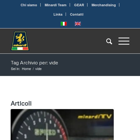
Chi siamo
Minardi Team
GEAR
Merchandising
Links
Contatti
Tag Archivio per: vide
Sei in:
Home
/
vide
Articoli