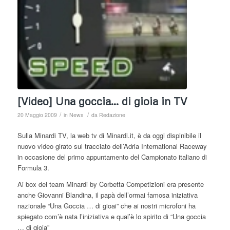
[Video] Una goccia… di gioia in TV
/
/
20 Maggio 2009
in
News
da
Redazione
Sulla Minardi TV, la web tv di Minardi.it, è da oggi dispinibile il
nuovo video girato sul tracciato dell’Adria International Raceway
in occasione del primo appuntamento del Campionato italiano di
Formula 3.
Ai box del team Minardi by Corbetta Competizioni era presente
anche Giovanni Blandina, il papà dell’ormai famosa iniziativa
nazionale “Una Goccia … di gioai” che ai nostri microfoni ha
spiegato com’è nata l’iniziativa e qual’è lo spirito di “Una goccia
… di gioia”