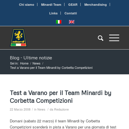
Chi siamo
Minardi Team
GEAR
Merchandising
Links
Contatti
Blog - Ultime notizie
Sei in:
Home
/
News
/
Test a Varano per il Team Minardi by Corbetta Competizioni
Test a Varano per il Team Minardi by
Corbetta Competizioni
/
/
22 Marzo 2008
in
News
da
Redazione
Domani (sabato 22 marzo) il team Minardi by Corbetta
Competizioni scenderà in pista a Varano per una giornata di test