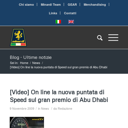
Chi siamo
Minardi Team
GEAR
Merchandising
Links
Contatti
Blog - Ultime notizie
Sei in:
Home
/
News
/
[Video] On line la nuova puntata di Speed sul gran premio di Abu Dhabi
[Video] On line la nuova puntata di
Speed sul gran premio di Abu Dhabi
/
/
9 Novembre 2009
in
News
da
Redazione