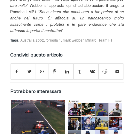
fare nulla
” Webber si appresta quindi ad abbracciare il progetto
Porsche LMP1 “
Sono sicuro che continuerà a far parlare di se
anche nel futuro. Si affaccia su un palcoscenico molto
affascinante come i prototipi e le gare endurance che sta
attirando importanti costruttori
”
Tags:
Australia 2002
,
formula 1
,
mark webber
,
Minardi Team F1
Condividi questo articolo
Potrebbero interessarti