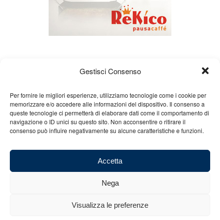
Gestisci Consenso
Per fornire le migliori esperienze, utilizziamo tecnologie come i cookie per
memorizzare e/o accedere alle informazioni del dispositivo. Il consenso a
queste tecnologie ci permetterà di elaborare dati come il comportamento di
Chi siamo
Gian Carlo Minardi
Gear
navigazione o ID unici su questo sito. Non acconsentire o ritirare il
consenso può influire negativamente su alcune caratteristiche e funzioni.
Merchandising
Partners
Contatti
Accetta
Nega
© 2025 Copyright - Minardi.it - Powered by
Internet ONE
- C.F. e P.IVA:
Visualizza le preferenze
03101011207 - REA: BO 491926 (sede legale) - REA: RA 199431 (sede
operativa)