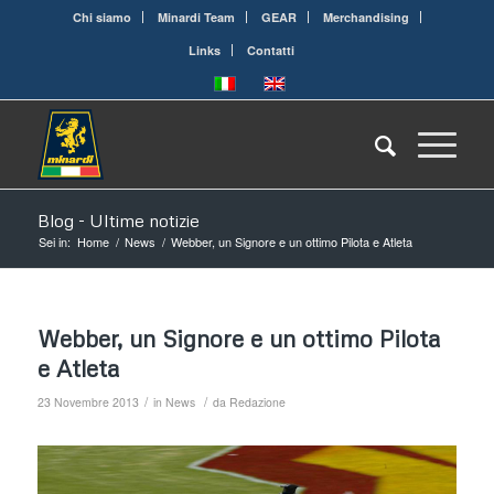
Chi siamo
Minardi Team
GEAR
Merchandising
Links
Contatti
Blog - Ultime notizie
Sei in:
Home
/
News
/
Webber, un Signore e un ottimo Pilota e Atleta
Webber, un Signore e un ottimo Pilota
e Atleta
/
/
23 Novembre 2013
in
News
da
Redazione