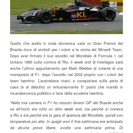
Quello che andrà in onda domenica sarà un Gran Premio del
Brasile ricco di simboli per i colori e la storia del Minardi Team.
Dopo aver firmato il suo esordio nel Mondiale di Formula 1 nel
lontano 1985 sulla cornice di Rio, il week end di Interlagos sarà
anche l’ultimo appuntamento per Mark Webber al volante di una
monoposto di F1, dopo l’esordio nel 2002 proprio con i colori del
team faentino. L’australiano riuscì a conquistare sulla pista di
casa (e al debutto) un entusiasmante 5° posto che mandò in
incandescenza pubblico e fans della scuderia faentina.
“Nella mia carriera in F1 ho vissuto diversi GP del Brasile anche
se all’inizio era tutto un altro week end, sia perché si correva
a Rio e sia perché era la gara di apertura del Mondiale, quindi con
temperature più alte. In quegli anni il fine settimana era anticipato
da alcune prove libere, svolte una settimana prima. Di