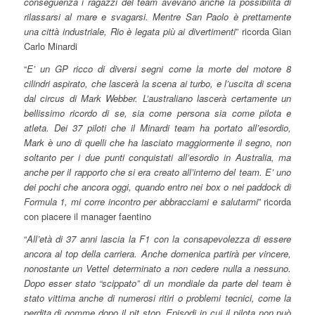
conseguenza i ragazzi del team avevano anche la possibilità di
rilassarsi al mare e svagarsi. Mentre San Paolo è prettamente
una città industriale, Rio è legata più ai divertimenti
” ricorda Gian
Carlo Minardi
“
E’ un GP ricco di diversi segni come la morte del motore 8
cilindri aspirato, che lascerà la scena ai turbo, e l’uscita di scena
dal circus di Mark Webber. L’australiano lascerà certamente un
bellissimo ricordo di se, sia come persona sia come pilota e
atleta. Dei 37 piloti che il Minardi team ha portato all’esordio,
Mark è uno di quelli che ha lasciato maggiormente il segno, non
soltanto per i due punti conquistati all’esordio in Australia, ma
anche per il rapporto che si era creato all’interno del team. E’ uno
dei pochi che ancora oggi, quando entro nei box o nei paddock di
Formula 1, mi corre incontro per abbracciami e salutarmi
” ricorda
con piacere il manager faentino
“
All’età di 37 anni lascia la F1 con la consapevolezza di essere
ancora al top della carriera. Anche domenica partirà per vincere,
nonostante un Vettel determinato a non cedere nulla a nessuno.
Dopo esser stato “scippato” di un mondiale da parte del team è
stato vittima anche di numerosi ritiri o problemi tecnici, come la
perdita di gomme dopo il pit stop. Episodi in cui il pilota non può