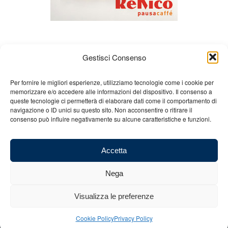
Gestisci Consenso
Per fornire le migliori esperienze, utilizziamo tecnologie come i cookie per
memorizzare e/o accedere alle informazioni del dispositivo. Il consenso a
queste tecnologie ci permetterà di elaborare dati come il comportamento di
Chi siamo
Gian Carlo Minardi
Gear
navigazione o ID unici su questo sito. Non acconsentire o ritirare il
consenso può influire negativamente su alcune caratteristiche e funzioni.
Merchandising
Partners
Contatti
Accetta
Nega
© 2025 Copyright - Minardi.it - Powered by
Internet ONE
- C.F. e P.IVA:
Visualizza le preferenze
03101011207 - REA: BO 491926 (sede legale) - REA: RA 199431 (sede
operativa)
Cookie Policy
Privacy Policy