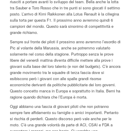
riusciti a portare avanti lo sviluppo del team. Bella anche la lotta
tra Sauber e Toro Rosso che in tre punti si sono giocati il settimo
posto. L’arrivo di Kimi Raikkonen alla Lotus Renault è la ciliegina
sulla torta per questa F1. Il prossimo anno avremmo quindi 6
campioni del mondo. Questo sarà sinonimo di competitività e
grande richiamo.
Sempre sul fronte dei piloti il prossimo anno avremmo l’esordio di
Pic al volante della Marussia, anche se potremmo valutarlo
solamente nel corso della stagione. Purtroppo senza le prove
libere del venerdì mattina diventa difficile mettere alla prove i
giovani sulla base del loro talento (e non del budgets). C’è ancora
grande movimento tra le squadre di terza fascia dove si
esibiscono però i giovani con alle spalle grandi risorse
economiche derivanti da politiche pubblicitarie dei loro governi.
Questo concetto manca in Europa e soprattutto in Italia. Berni ha
ragione quando dichiara che l’Europa è morta.
Oggi abbiamo una fascia di giovani piloti che non potranno
sempre fare affidamento su famiglie o amici importanti. Pertanto
si rischia di perderli. Questo discorso però vale anche per le
moto. C’è una grande volontà da parte di ACI, CSAI e FDA a
supportare i ragazzi, ma non basta. Ci vorrebbe una