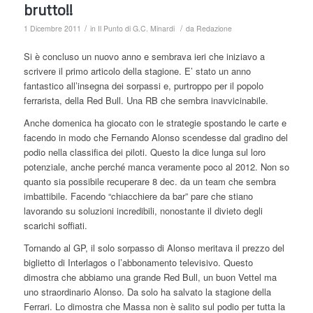
brutto!!
/
/
1 Dicembre 2011
in
Il Punto di G.C. Minardi
da
Redazione
Si è concluso un nuovo anno e sembrava ieri che iniziavo a
scrivere il primo articolo della stagione. E’ stato un anno
fantastico all’insegna dei sorpassi e, purtroppo per il popolo
ferrarista, della Red Bull. Una RB che sembra inavvicinabile.
Anche domenica ha giocato con le strategie spostando le carte e
facendo in modo che Fernando Alonso scendesse dal gradino del
podio nella classifica dei piloti. Questo la dice lunga sul loro
potenziale, anche perché manca veramente poco al 2012. Non so
quanto sia possibile recuperare 8 dec. da un team che sembra
imbattibile. Facendo “chiacchiere da bar” pare che stiano
lavorando su soluzioni incredibili, nonostante il divieto degli
scarichi soffiati.
Tornando al GP, il solo sorpasso di Alonso meritava il prezzo del
biglietto di Interlagos o l’abbonamento televisivo. Questo
dimostra che abbiamo una grande Red Bull, un buon Vettel ma
uno straordinario Alonso. Da solo ha salvato la stagione della
Ferrari. Lo dimostra che Massa non è salito sul podio per tutta la