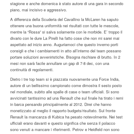
stagione e anche domenica è stato autore di una gara in secondo
piano, mai incisivo e aggressivo.
A differenza della Scuderia del Cavallino la McLaren ha saputo
ottenere una buona uniformità nei risultati con tutte le mescole,
mentre la “Rossa” si salva solamente con le morbide. E’ troppo il
divario con le dure La Pirelli ha fatto cose che non mi sarei mai
aspettato ad inizio anno. Auguriamoci che questo inverno porti
consigli e che i cambiamenti in atto all’interno del team possano
portare soluzioni avveniristiche. Bisogna rischiare di brutto. In 2
mesi non sarà facile annullare un gap di 7-8 dec, con una
continuità di regolamenti.
Dietro i tre top team si è piazzata nuovamente una Force India,
autore di un bellissimo campionato come dimostra il sesto posto
nel mondiale, subito alle spalle di case o team ufficiali. Si sono
avvicinati tantissimo ad una Renault che sul finale ha tirato i remi
in barca pensando principalmente al 2012. Direi che hanno
monetizzato al meglio il rapporto budgets/risultato. Sul fronte
Renault la mancanza di Kubica ha pesato notevolmente. Nei test
ufficiali erano davanti e questo significa che senza il polacco
sono venuti a mancare i riferimenti. Petrov e Heidfeld non sono