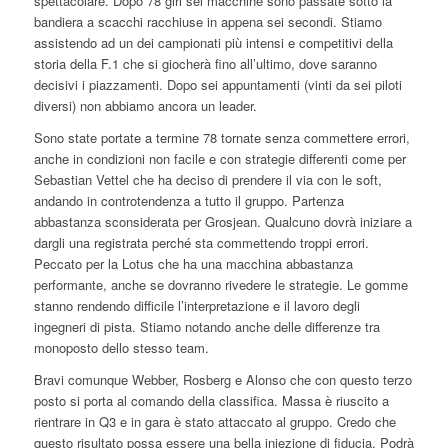
spettacolare. Dopo 78 giri sei macchine sono passate sotto la
bandiera a scacchi racchiuse in appena sei secondi. Stiamo
assistendo ad un dei campionati più intensi e competitivi della
storia della F.1 che si giocherà fino all’ultimo, dove saranno
decisivi i piazzamenti. Dopo sei appuntamenti (vinti da sei piloti
diversi) non abbiamo ancora un leader.
Sono state portate a termine 78 tornate senza commettere errori,
anche in condizioni non facile e con strategie differenti come per
Sebastian Vettel che ha deciso di prendere il via con le soft,
andando in controtendenza a tutto il gruppo. Partenza
abbastanza sconsiderata per Grosjean. Qualcuno dovrà iniziare a
dargli una registrata perché sta commettendo troppi errori.
Peccato per la Lotus che ha una macchina abbastanza
performante, anche se dovranno rivedere le strategie. Le gomme
stanno rendendo difficile l’interpretazione e il lavoro degli
ingegneri di pista. Stiamo notando anche delle differenze tra
monoposto dello stesso team.
Bravi comunque Webber, Rosberg e Alonso che con questo terzo
posto si porta al comando della classifica. Massa è riuscito a
rientrare in Q3 e in gara è stato attaccato al gruppo. Credo che
questo risultato possa essere una bella iniezione di fiducia. Podrà