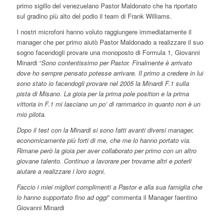
primo sigillo del venezuelano Pastor Maldonato che ha riportato
sul gradino più alto del podio il team di Frank Williams.
I nostri microfoni hanno voluto raggiungere immediatamente il
manager che per primo aiutò Pastor Maldonado a realizzare il suo
sogno facendogli provare una monoposto di Formula 1, Giovanni
Minardi “
Sono contentissimo per Pastor. Finalmente è arrivato
dove ho sempre pensato potesse arrivare. Il primo a credere in lui
sono stato io facendogli provare nel 2005 la Minardi F.1 sulla
pista di Misano. La gioia per la prima pole position e la prima
vittoria in F.1 mi lasciano un po’ di rammarico in quanto non è un
mio pilota.
Dopo il test con la Minardi si sono fatti avanti diversi manager,
economicamente più forti di me, che me lo hanno portato via.
Rimane però la gioia per aver collaborato per primo con un altro
giovane talento. Continuo a lavorare per trovarne altri e poterli
aiutare a realizzare i loro sogni.
Faccio i miei migliori complimenti a Pastor e alla sua famiglia che
lo hanno supportato fino ad oggi
” commenta il Manager faentino
Giovanni Minardi