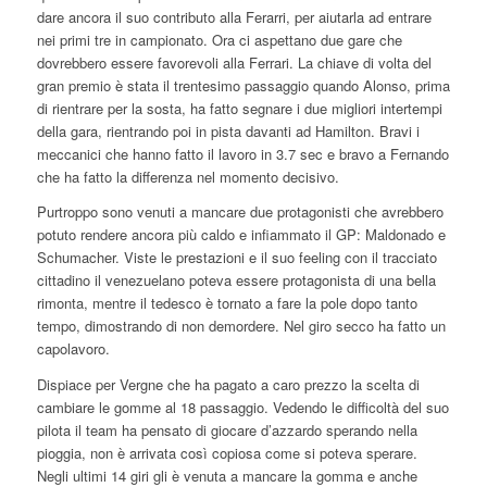
dare ancora il suo contributo alla Ferarri, per aiutarla ad entrare
nei primi tre in campionato. Ora ci aspettano due gare che
dovrebbero essere favorevoli alla Ferrari. La chiave di volta del
gran premio è stata il trentesimo passaggio quando Alonso, prima
di rientrare per la sosta, ha fatto segnare i due migliori intertempi
della gara, rientrando poi in pista davanti ad Hamilton. Bravi i
meccanici che hanno fatto il lavoro in 3.7 sec e bravo a Fernando
che ha fatto la differenza nel momento decisivo.
Purtroppo sono venuti a mancare due protagonisti che avrebbero
potuto rendere ancora più caldo e infiammato il GP: Maldonado e
Schumacher. Viste le prestazioni e il suo feeling con il tracciato
cittadino il venezuelano poteva essere protagonista di una bella
rimonta, mentre il tedesco è tornato a fare la pole dopo tanto
tempo, dimostrando di non demordere. Nel giro secco ha fatto un
capolavoro.
Dispiace per Vergne che ha pagato a caro prezzo la scelta di
cambiare le gomme al 18 passaggio. Vedendo le difficoltà del suo
pilota il team ha pensato di giocare d’azzardo sperando nella
pioggia, non è arrivata così copiosa come si poteva sperare.
Negli ultimi 14 giri gli è venuta a mancare la gomma e anche