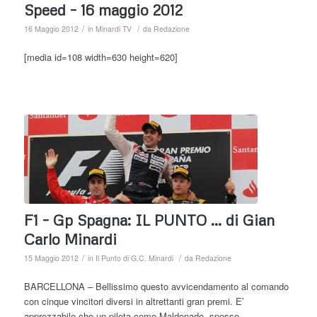
Speed – 16 maggio 2012
/
/
16 Maggio 2012
in
Minardi TV
da
Redazione
[media id=108 width=630 height=620]
F1 – Gp Spagna: IL PUNTO … di Gian
Carlo Minardi
/
/
15 Maggio 2012
in
Il Punto di G.C. Minardi
da
Redazione
BARCELLONA – Bellissimo questo avvicendamento al comando
con cinque vincitori diversi in altrettanti gran premi. E’
apprezzabile che un pilota come Maldonado, spesso