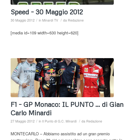
Speed – 30 Maggio 2012
/
/
30 Maggio 2012
in
Minardi TV
da
Redazione
[media id=109 width=630 height=620]
F1 – GP Monaco: IL PUNTO … di Gian
Carlo Minardi
/
/
27 Maggio 2012
in
Il Punto di G.C. Minardi
da
Redazione
MONTECARLO – Abbiamo assistito ad un gran premio