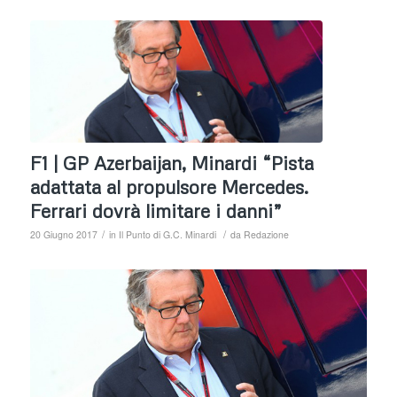
F1 | GP Azerbaijan, Minardi “Pista
adattata al propulsore Mercedes.
Ferrari dovrà limitare i danni”
/
/
20 Giugno 2017
in
Il Punto di G.C. Minardi
da
Redazione