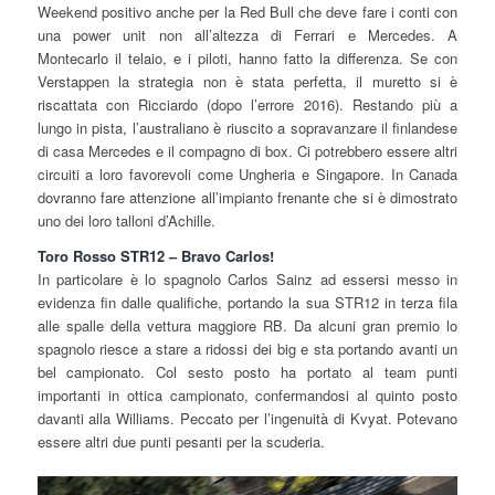
Weekend positivo anche per la Red Bull che deve fare i conti con
una power unit non all’altezza di Ferrari e Mercedes. A
Montecarlo il telaio, e i piloti, hanno fatto la differenza. Se con
Verstappen la strategia non è stata perfetta, il muretto si è
riscattata con Ricciardo (dopo l’errore 2016). Restando più a
lungo in pista, l’australiano è riuscito a sopravanzare il finlandese
di casa Mercedes e il compagno di box. Ci potrebbero essere altri
circuiti a loro favorevoli come Ungheria e Singapore. In Canada
dovranno fare attenzione all’impianto frenante che si è dimostrato
uno dei loro talloni d’Achille.
Toro Rosso STR12 – Bravo Carlos!
In particolare è lo spagnolo Carlos Sainz ad essersi messo in
evidenza fin dalle qualifiche, portando la sua STR12 in terza fila
alle spalle della vettura maggiore RB. Da alcuni gran premio lo
spagnolo riesce a stare a ridossi dei big e sta portando avanti un
bel campionato. Col sesto posto ha portato al team punti
importanti in ottica campionato, confermandosi al quinto posto
davanti alla Williams. Peccato per l’ingenuità di Kvyat. Potevano
essere altri due punti pesanti per la scuderia.