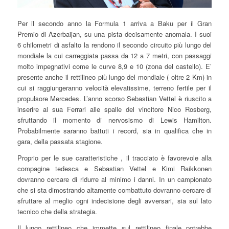
Per il secondo anno la Formula 1 arriva a Baku per il Gran
Premio di Azerbaijan, su una pista decisamente anomala. I suoi
6 chilometri di asfalto la rendono il secondo circuito più lungo del
mondiale la cui carreggiata passa da 12 a 7 metri, con passaggi
molto impegnativi come le curve 8,9 e 10 (zona del castello). E’
presente anche il rettilineo più lungo del mondiale ( oltre 2 Km) in
cui si raggiungeranno velocità elevatissime, terreno fertile per il
propulsore Mercedes. L’anno scorso Sebastian Vettel è riuscito a
inserire al sua Ferrari alle spalle del vincitore Nico Rosberg,
sfruttando il momento di nervosismo di Lewis Hamilton.
Probabilmente saranno battuti i record, sia in qualifica che in
gara, della passata stagione.
Proprio per le sue caratteristiche , il tracciato è favorevole alla
compagine tedesca e Sebastian Vettel e Kimi Raikkonen
dovranno cercare di ridurre al minimo i danni. In un campionato
che si sta dimostrando altamente combattuto dovranno cercare di
sfruttare al meglio ogni indecisione degli avversari, sia sul lato
tecnico che della strategia.
Il lungo rettilineo che immette sul rettilineo finale potrebbe