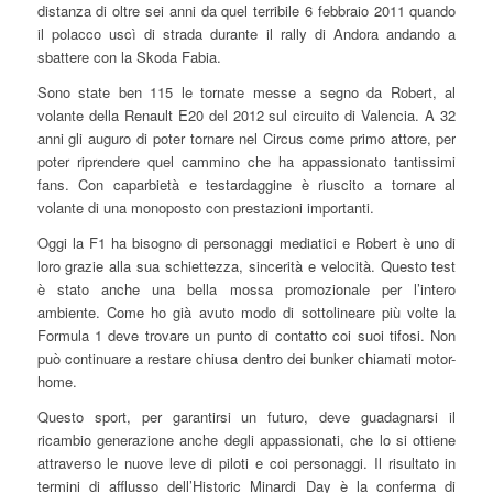
distanza di oltre sei anni da quel terribile 6 febbraio 2011 quando
il polacco uscì di strada durante il rally di Andora andando a
sbattere con la Skoda Fabia.
Sono state ben 115 le tornate messe a segno da Robert, al
volante della Renault E20 del 2012 sul circuito di Valencia. A 32
anni gli auguro di poter tornare nel Circus come primo attore, per
poter riprendere quel cammino che ha appassionato tantissimi
fans. Con caparbietà e testardaggine è riuscito a tornare al
volante di una monoposto con prestazioni importanti.
Oggi la F1 ha bisogno di personaggi mediatici e Robert è uno di
loro grazie alla sua schiettezza, sincerità e velocità. Questo test
è stato anche una bella mossa promozionale per l’intero
ambiente. Come ho già avuto modo di sottolineare più volte la
Formula 1 deve trovare un punto di contatto coi suoi tifosi. Non
può continuare a restare chiusa dentro dei bunker chiamati motor-
home.
Questo sport, per garantirsi un futuro, deve guadagnarsi il
ricambio generazione anche degli appassionati, che lo si ottiene
attraverso le nuove leve di piloti e coi personaggi. Il risultato in
termini di afflusso dell’Historic Minardi Day è la conferma di