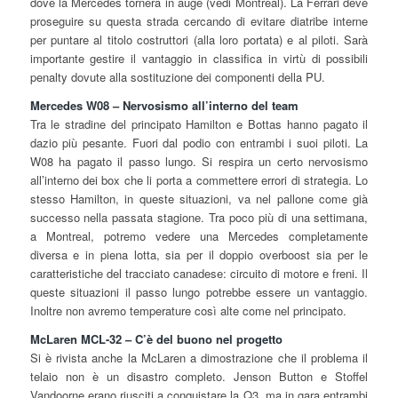
dove la Mercedes tornerà in auge (vedi Montreal). La Ferrari deve
proseguire su questa strada cercando di evitare diatribe interne
per puntare al titolo costruttori (alla loro portata) e al piloti. Sarà
importante gestire il vantaggio in classifica in virtù di possibili
penalty dovute alla sostituzione dei componenti della PU.
Mercedes W08 – Nervosismo all’interno del team
Tra le stradine del principato Hamilton e Bottas hanno pagato il
dazio più pesante. Fuori dal podio con entrambi i suoi piloti. La
W08 ha pagato il passo lungo. Si respira un certo nervosismo
all’interno dei box che li porta a commettere errori di strategia. Lo
stesso Hamilton, in queste situazioni, va nel pallone come già
successo nella passata stagione. Tra poco più di una settimana,
a Montreal, potremo vedere una Mercedes completamente
diversa e in piena lotta, sia per il doppio overboost sia per le
caratteristiche del tracciato canadese: circuito di motore e freni. Il
queste situazioni il passo lungo potrebbe essere un vantaggio.
Inoltre non avremo temperature così alte come nel principato.
McLaren MCL-32 – C’è del buono nel progetto
Si è rivista anche la McLaren a dimostrazione che il problema il
telaio non è un disastro completo. Jenson Button e Stoffel
Vandoorne erano riusciti a conquistare la Q3, ma in gara entrambi