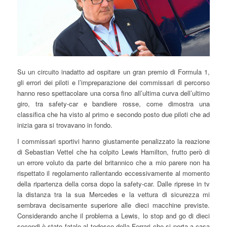
Su un circuito inadatto ad ospitare un gran premio di Formula 1,
gli errori dei piloti e l’impreparazione dei commissari di percorso
hanno reso spettacolare una corsa fino all’ultima curva dell’ultimo
giro, tra safety-car e bandiere rosse, come dimostra una
classifica che ha visto al primo e secondo posto due piloti che ad
inizia gara si trovavano in fondo.
I commissari sportivi hanno giustamente penalizzato la reazione
di Sebastian Vettel che ha colpito Lewis Hamilton, frutto però di
un errore voluto da parte del britannico che a mio parere non ha
rispettato il regolamento rallentando eccessivamente al momento
della ripartenza della corsa dopo la safety-car. Dalle riprese in tv
la distanza tra la sua Mercedes e la vettura di sicurezza mi
sembrava decisamente superiore alle dieci macchine previste.
Considerando anche il problema a Lewis, lo stop and go di dieci
secondi è stato fatale al tedesco della Ferrari che si porta a casa