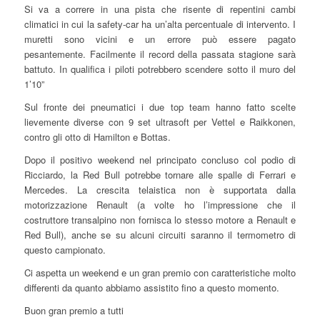
Si va a correre in una pista che risente di repentini cambi
climatici in cui la safety-car ha un’alta percentuale di intervento. I
muretti sono vicini e un errore può essere pagato
pesantemente. Facilmente il record della passata stagione sarà
battuto. In qualifica i piloti potrebbero scendere sotto il muro del
1’10”
Sul fronte dei pneumatici i due top team hanno fatto scelte
lievemente diverse con 9 set ultrasoft per Vettel e Raikkonen,
contro gli otto di Hamilton e Bottas.
Dopo il positivo weekend nel principato concluso col podio di
Ricciardo, la Red Bull potrebbe tornare alle spalle di Ferrari e
Mercedes. La crescita telaistica non è supportata dalla
motorizzazione Renault (a volte ho l’impressione che il
costruttore transalpino non fornisca lo stesso motore a Renault e
Red Bull), anche se su alcuni circuiti saranno il termometro di
questo campionato.
Ci aspetta un weekend e un gran premio con caratteristiche molto
differenti da quanto abbiamo assistito fino a questo momento.
Buon gran premio a tutti