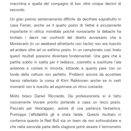
macchina e quella del compagno di box oltre cinque decimi di
secondo.
Un gran premio estremamente difficile da decifrare soprattutto in
casa Ferrari, anche se il quarto posto di Vettel è sicuramente
importante in ottica mondiale poiché nonostante la debacle ha
limitato i danni nei confronti del diretto avversario che a
Montecarlo (in un weekend altrettanto non facile) non era riuscito
ad andare oltre ad un settimo posto. In un campionato così tirato
questi risultati possono diventare fondamentali. Una gara che è
partita subito in salita per il tedesco, costretto a sostituire l’ala
anteriore e correre in rimonta, lottando a quanto pare con un
fondo della vettura non perfetto. Problemi ancora da accertare
hanno rallentato la corsa di Kimi Raikkonen anche se in certi
momenti non è riuscito ad esprimere un ritmo costante.
Molto bravo Daniel Ricciardo. Da professionista si è fatto
nuovamente trovare pronto portando a casa un terzo posto.
Peccato per Verstappen, autore di una partenza fantastica.
Purtroppo l’affidabilità gli è stata fatale. Questo risultato ci
conferma quanto la Red Bull sia un team da non sottovalutare e
che nella seconda parte della stagione potrà essere il termometro