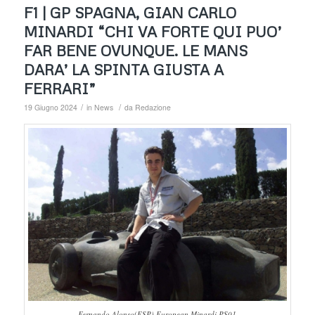
F1 | GP SPAGNA, GIAN CARLO
MINARDI “CHI VA FORTE QUI PUO’
FAR BENE OVUNQUE. LE MANS
DARA’ LA SPINTA GIUSTA A
FERRARI”
/
/
19 Giugno 2024
in
News
da
Redazione
Fernando Alonso(ESP) European Minardi PS01