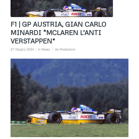
F1 | GP AUSTRIA, GIAN CARLO
MINARDI “MCLAREN L’ANTI
VERSTAPPEN”
/
/
27 Giugno 2024
in
News
da
Redazione