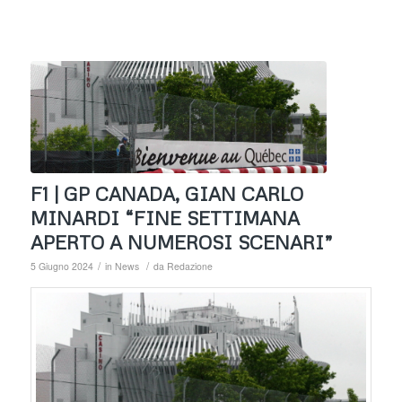
F1 | GP CANADA, GIAN CARLO
MINARDI “FINE SETTIMANA
APERTO A NUMEROSI SCENARI”
/
/
5 Giugno 2024
in
News
da
Redazione