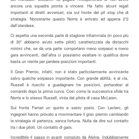
ancora una squadra pronta a vincere. Ha fatto alcuni regali
importanti ai diretti avversari, sia sul fronte del pit stop che di
strategia. Nonostante questo Norris è arrivato ad appena 2”2
dall’olandese.
Ci aspetta una seconda parte di stagione infiammata (in poco più
di 30” abbiamo avuto sette piloti) caratterizzata da distacchi
minimi che, se da una parte comportano meno sorpassi e meno
gara avvincenti, dall’altra ci possiamo esaltare in qualifica dove
basta un niente per perdere posizioni importanti.
Il Gran Premio, infatti, non è stato particolarmente avvincente
salvo qualche sorpasso importante. Con grande abilità, e al via,
Russell è riuscito a guadagnare tre posizioni, portandosi al
comando dopo la prima curva. Così come la successiva sfida tra
Norris e lo stesso Russell, vinta dal pilota di casa McLaren.
Sul fronte Ferrari un quinto e sesto posto. Con Leclerc, gli
ingegneri hanno provato a movimentare il gran premio cambiando
la strategia di partenza, senza fortuna. Nulla da dire sul contatto
tra i due piloti. Un contatto di gara.
Incredibile il passo in avanti compiuto da Alpine. Indubbiamente