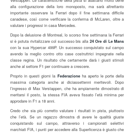
Verstappen. Le caratteristiche della pista si adattano molto bene
alla configurazione della loro monoposto, ma sarà altrettanto
importante osservare la Ferrari dopo il fine settimana difficile
canadese, così come verificare la conferma di McLaren, oltre a
valutare i progressi in casa Mercedes.
Dopo la delusione di Montreal, lo scorso fine settimana la Ferrari
si è potuta rivitalizzare col successo bis alla
24 Ore di Le Mans
con la sua Hypercar 499P. Un successo conquistato sul campo
avendo la meglio contro otto case costruttrici impegnate nella
classe regina. Un risultato che certamente darà i giusti stimoli
anche al settore F1 per continuare a crescere.
Proprio in questi giorni la
Federazione
ha aperto le porte della
massima categoria anche ai diciassettenni meritevoli. Dopo
l’ingresso di Max Verstappen, che ha ampiamente dimostrato di
meritarsi il posto, la stessa FIA aveva fissato l’età minima per
approdare in F1 a 18 anni.
Credo che sia più corretto valutare i risultati in pista, piuttosto
che l’età. Se un ragazzo dimostra di avere le qualità giuste
conquistando sul campo, attraverso i campionati selettivi
marchiati FIA, i punti per accedere alla Superlicenza è giusto che