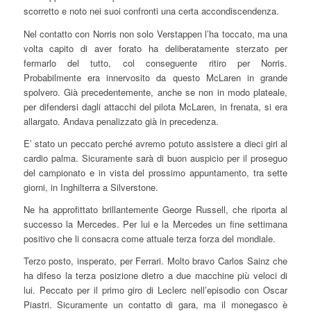
scorretto e noto nei suoi confronti una certa accondiscendenza.
Nel contatto con Norris non solo Verstappen l’ha toccato, ma una
volta capito di aver forato ha deliberatamente sterzato per
fermarlo del tutto, col conseguente ritiro per Norris.
Probabilmente era innervosito da questo McLaren in grande
spolvero. Già precedentemente, anche se non in modo plateale,
per difendersi dagli attacchi del pilota McLaren, in frenata, si era
allargato. Andava penalizzato già in precedenza.
E’ stato un peccato perché avremo potuto assistere a dieci giri al
cardio palma. Sicuramente sarà di buon auspicio per il proseguo
del campionato e in vista del prossimo appuntamento, tra sette
giorni, in Inghilterra a Silverstone.
Ne ha approfittato brillantemente George Russell, che riporta al
successo la Mercedes. Per lui e la Mercedes un fine settimana
positivo che li consacra come attuale terza forza del mondiale.
Terzo posto, insperato, per Ferrari. Molto bravo Carlos Sainz che
ha difeso la terza posizione dietro a due macchine più veloci di
lui. Peccato per il primo giro di Leclerc nell’episodio con Oscar
Piastri. Sicuramente un contatto di gara, ma il monegasco è