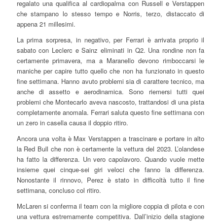
regalato una qualifica al cardiopalma con Russell e Verstappen
che stampano lo stesso tempo e Norris, terzo, distaccato di
appena 21 millesimi.
La prima sorpresa, in negativo, per Ferrari è arrivata proprio il
sabato con Leclerc e Sainz eliminati in Q2. Una rondine non fa
certamente primavera, ma a Maranello devono rimboccarsi le
maniche per capire tutto quello che non ha funzionato in questo
fine settimana. Hanno avuto problemi sia di carattere tecnico, ma
anche di assetto e aerodinamica. Sono riemersi tutti quei
problemi che Montecarlo aveva nascosto, trattandosi di una pista
completamente anomala. Ferrari saluta questo fine settimana con
un zero in casella causa il doppio ritiro.
Ancora una volta è Max Verstappen a trascinare e portare in alto
la Red Bull che non è certamente la vettura del 2023. L’olandese
ha fatto la differenza. Un vero capolavoro. Quando vuole mette
insieme quei cinque-sei giri veloci che fanno la differenza.
Nonostante il rinnovo, Perez è stato in difficoltà tutto il fine
settimana, concluso col ritiro.
McLaren si conferma il team con la migliore coppia di pilota e con
una vettura estremamente competitiva. Dall’inizio della stagione