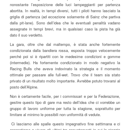
nonostante l’esposizione delle luci lampeggianti per partenza
abortita. In realtà, in tempi diversi, tutti i piloti hanno lasciato la
griglia di partenza (ad eccezione solamente di Sainz che partiva
dalla pit-lane). Sono dell’idea che le eventuali penalità vadano
assegnate in tempi brevi, ma in qualsiasi caso la pista ha già
dato il suo verdetto.
La gara, oltre che dal maltempo, è stata anche fortemente
condizionata dalla bandiera rossa, esposta troppo velocemente
perché poi si è ripartiti con le medesime condizioni e gomme
(intermedie). Ha fortemente condizionato in modo negativo la
Racing Bulls che aveva indovinato la strategia e il momento
ottimale per passare alle full-wet. Trovo che il team sia stato
privato di un risultato molto importante. Avrebbe potuto trovarsi al
posto dell’Alpine.
Non è certamente facile, per i commissari e per la Federazione,
gestire questo tipo di gare ma resto dell’idea che ci vorrebbe un
gruppo di lavoro uniforme per tutta la stagione, soprattutto per
limitare al minimo le possibili non uniformità di vedute.
Ci lasciamo alle spalle questo impegnativo fine settimana e ci
apprestiamo a vivere gli ultimi tre appuntamenti in cui la pioggia