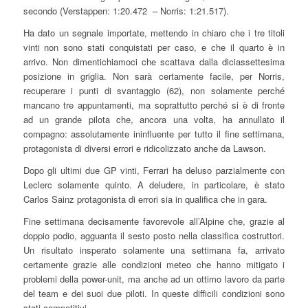
secondo (Verstappen: 1:20.472 – Norris: 1:21.517).
Ha dato un segnale importate, mettendo in chiaro che i tre titoli
vinti non sono stati conquistati per caso, e che il quarto è in
arrivo. Non dimentichiamoci che scattava dalla diciassettesima
posizione in griglia. Non sarà certamente facile, per Norris,
recuperare i punti di svantaggio (62), non solamente perché
mancano tre appuntamenti, ma soprattutto perché si è di fronte
ad un grande pilota che, ancora una volta, ha annullato il
compagno: assolutamente ininfluente per tutto il fine settimana,
protagonista di diversi errori e ridicolizzato anche da Lawson.
Dopo gli ultimi due GP vinti, Ferrari ha deluso parzialmente con
Leclerc solamente quinto. A deludere, in particolare, è stato
Carlos Sainz protagonista di errori sia in qualifica che in gara.
Fine settimana decisamente favorevole all’Alpine che, grazie al
doppio podio, agguanta il sesto posto nella classifica costruttori.
Un risultato insperato solamente una settimana fa, arrivato
certamente grazie alle condizioni meteo che hanno mitigato i
problemi della power-unit, ma anche ad un ottimo lavoro da parte
del team e dei suoi due piloti. In queste difficili condizioni sono
stati competitivi.