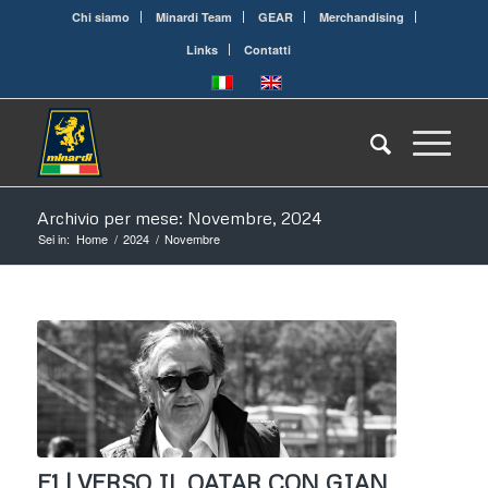
Chi siamo
Minardi Team
GEAR
Merchandising
Links
Contatti
Archivio per mese: Novembre, 2024
Sei in:
Home
/
2024
/
Novembre
F1 | VERSO IL QATAR CON GIAN