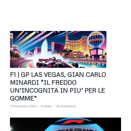
F1 | GP LAS VEGAS, GIAN CARLO
MINARDI “IL FREDDO
UN’INCOGNITA IN PIU’ PER LE
GOMME”
/
/
19 Novembre 2024
in
News
da
Redazione