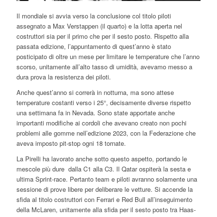
Il mondiale si avvia verso la conclusione col titolo piloti
assegnato a Max Verstappen (il quarto) e la lotta aperta nel
costruttori sia per il primo che per il sesto posto. Rispetto alla
passata edizione, l’appuntamento di quest’anno è stato
posticipato di oltre un mese per limitare le temperature che l’anno
scorso, unitamente all’alto tasso di umidità, avevamo messo a
dura prova la resistenza dei piloti.
Anche quest’anno si correrà in notturna, ma sono attese
temperature costanti verso i 25°, decisamente diverse rispetto
una settimana fa in Nevada. Sono state apportate anche
importanti modifiche ai cordoli che avevano creato non pochi
problemi alle gomme nell’edizione 2023, con la Federazione che
aveva imposto pit-stop ogni 18 tornate.
La Pirelli ha lavorato anche sotto questo aspetto, portando le
mescole più dure dalla C1 alla C3. Il Qatar ospiterà la sesta e
ultima Sprint-race. Pertanto team e piloti avranno solamente una
sessione di prove libere per deliberare le vetture. Si accende la
sfida al titolo costruttori con Ferrari e Red Bull all’inseguimento
della McLaren, unitamente alla sfida per il sesto posto tra Haas-