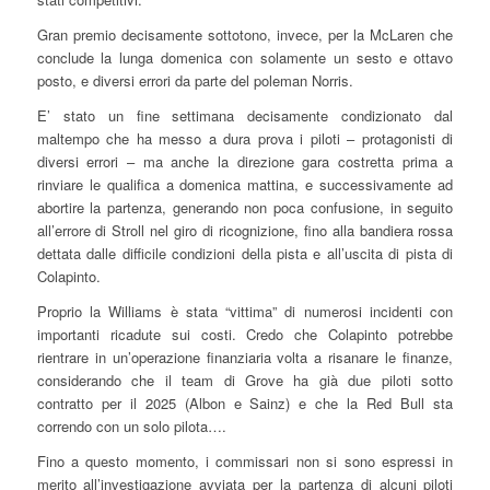
Gran premio decisamente sottotono, invece, per la McLaren che
conclude la lunga domenica con solamente un sesto e ottavo
posto, e diversi errori da parte del poleman Norris.
E’ stato un fine settimana decisamente condizionato dal
maltempo che ha messo a dura prova i piloti – protagonisti di
diversi errori – ma anche la direzione gara costretta prima a
rinviare le qualifica a domenica mattina, e successivamente ad
abortire la partenza, generando non poca confusione, in seguito
all’errore di Stroll nel giro di ricognizione, fino alla bandiera rossa
dettata dalle difficile condizioni della pista e all’uscita di pista di
Colapinto.
Proprio la Williams è stata “vittima” di numerosi incidenti con
importanti ricadute sui costi. Credo che Colapinto potrebbe
rientrare in un’operazione finanziaria volta a risanare le finanze,
considerando che il team di Grove ha già due piloti sotto
contratto per il 2025 (Albon e Sainz) e che la Red Bull sta
correndo con un solo pilota….
Fino a questo momento, i commissari non si sono espressi in
merito all’investigazione avviata per la partenza di alcuni piloti