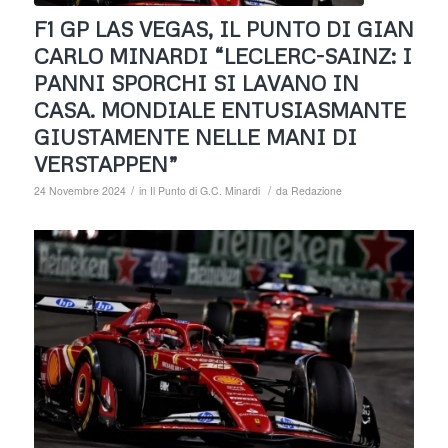
F1 GP LAS VEGAS, IL PUNTO DI GIAN
CARLO MINARDI “LECLERC-SAINZ: I
PANNI SPORCHI SI LAVANO IN
CASA. MONDIALE ENTUSIASMANTE
GIUSTAMENTE NELLE MANI DI
VERSTAPPEN”
/
/
24 Novembre 2024
in
Il Punto di G.C. Minardi
da
Redazione