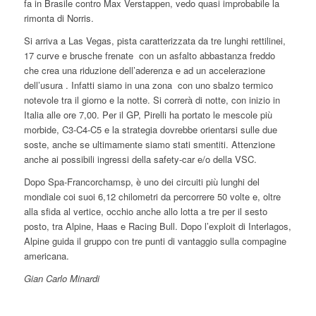
fa in Brasile contro Max Verstappen, vedo quasi improbabile la
rimonta di Norris.
Si arriva a Las Vegas, pista caratterizzata da tre lunghi rettilinei,
17 curve e brusche frenate con un asfalto abbastanza freddo
che crea una riduzione dell’aderenza e ad un accelerazione
dell’usura . Infatti siamo in una zona con uno sbalzo termico
notevole tra il giorno e la notte. Si correrà di notte, con inizio in
Italia alle ore 7,00. Per il GP, Pirelli ha portato le mescole più
morbide, C3-C4-C5 e la strategia dovrebbe orientarsi sulle due
soste, anche se ultimamente siamo stati smentiti. Attenzione
anche ai possibili ingressi della safety-car e/o della VSC.
Dopo Spa-Francorchamsp, è uno dei circuiti più lunghi del
mondiale coi suoi 6,12 chilometri da percorrere 50 volte e, oltre
alla sfida al vertice, occhio anche allo lotta a tre per il sesto
posto, tra Alpine, Haas e Racing Bull. Dopo l’exploit di Interlagos,
Alpine guida il gruppo con tre punti di vantaggio sulla compagine
americana.
Gian Carlo Minardi