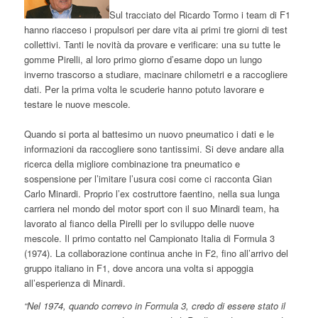
Sul tracciato del Ricardo Tormo i team di F1
hanno riacceso i propulsori per dare vita ai primi tre giorni di test
collettivi. Tanti le novità da provare e verificare: una su tutte le
gomme Pirelli, al loro primo giorno d’esame dopo un lungo
inverno trascorso a studiare, macinare chilometri e a raccogliere
dati. Per la prima volta le scuderie hanno potuto lavorare e
testare le nuove mescole.
Quando si porta al battesimo un nuovo pneumatico i dati e le
informazioni da raccogliere sono tantissimi. Si deve andare alla
ricerca della migliore combinazione tra pneumatico e
sospensione per l’imitare l’usura cosi come ci racconta Gian
Carlo Minardi. Proprio l’ex costruttore faentino, nella sua lunga
carriera nel mondo del motor sport con il suo Minardi team, ha
lavorato al fianco della Pirelli per lo sviluppo delle nuove
mescole. Il primo contatto nel Campionato Italia di Formula 3
(1974). La collaborazione continua anche in F2, fino all’arrivo del
gruppo italiano in F1, dove ancora una volta si appoggia
all’esperienza di Minardi.
“Nel 1974, quando correvo in Formula 3, credo di essere stato il