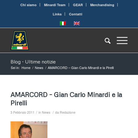
Chi siamo
Minardi Team
GEAR
Merchandising
Links
Contatti
Blog - Ultime notizie
Sei in:
Home
/
News
/
AMARCORD – Gian Carlo Minardi e la Pirelli
AMARCORD – Gian Carlo Minardi e la
Pirelli
/
/
3 Febbraio 2011
in
News
da
Redazione