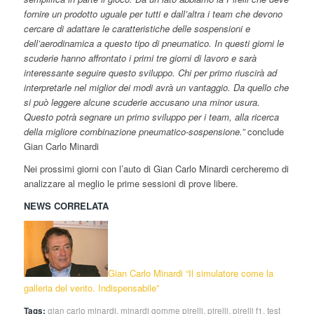
fornire un prodotto uguale per tutti e dall’altra i team che devono
cercare di adattare le caratteristiche delle sospensioni e
dell’aerodinamica a questo tipo di pneumatico. In questi giorni le
scuderie hanno affrontato i primi tre giorni di lavoro e sarà
interessante seguire questo sviluppo. Chi per primo riuscirà ad
interpretarle nel miglior dei modi avrà un vantaggio. Da quello che
si può leggere alcune scuderie accusano una minor usura.
Questo potrà segnare un primo sviluppo per i team, alla ricerca
della migliore combinazione pneumatico-sospensione.”
conclude
Gian Carlo Minardi
Nei prossimi giorni con l’auto di Gian Carlo Minardi cercheremo di
analizzare al meglio le prime sessioni di prove libere.
NEWS CORRELATA
Gian Carlo Minardi “Il simulatore come la
galleria del vento. Indispensabile”
Tags:
gian carlo minardi
,
minardi gomme pirelli
,
pirelli
,
pirelli f1
,
test