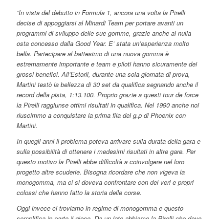
“In vista del debutto in Formula 1, ancora una volta la Pirelli
decise di appoggiarsi al Minardi Team per portare avanti un
programmi di sviluppo delle sue gomme, grazie anche al nulla
osta concesso dalla Good Year. E’ stata un’esperienza molto
bella. Partecipare al battesimo di una nuova gomma è
estremamente importante e team e piloti hanno sicuramente dei
grossi benefici. All’Estoril, durante una sola giornata di prova,
Martini testò la bellezza di 30 set da qualifica segnando anche il
record della pista, 1:13.100. Proprio grazie a questi tour de force
la Pirelli raggiunse ottimi risultati in qualifica. Nel 1990 anche noi
riuscimmo a conquistare la prima fila del g.p di Phoenix con
Martini.
In quegli anni il problema poteva arrivare sulla durata della gara e
sulla possibilità di ottenere i medesimi risultati in altre gare. Per
questo motivo la Pirelli ebbe difficoltà a coinvolgere nel loro
progetto altre scuderie. Bisogna ricordare che non vigeva la
monogomma, ma ci si doveva confrontare con dei veri e propri
colossi che hanno fatto la storia delle corse.
Oggi invece ci troviamo in regime di monogomma e questo
semplifica in parte il gioco. Da un lato abbiamo la Pirelli che deve