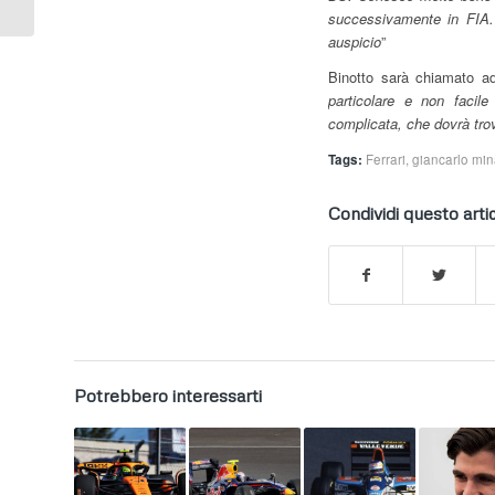
giovani in...
successivamente in FIA. 
auspicio
”
Binotto sarà chiamato ad 
particolare e non facil
complicata, che dovrà trov
Tags:
Ferrari
,
giancarlo min
Condividi questo arti
Potrebbero interessarti