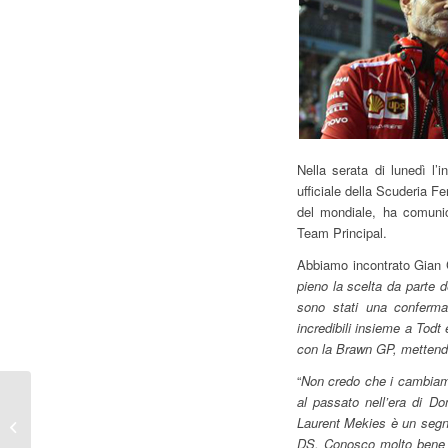
Nella serata di lunedì l’
ufficiale della Scuderia Fe
del mondiale, ha comunic
Team Principal.
Abbiamo incontrato Gian 
pieno la scelta da parte d
sono stati una conferma.
incredibili insieme a Tod
con la Brawn GP, mettendo 
“
Non credo che i cambiamen
F1 | Minardi sul
al passato nell’era di Do
mondiale che verrà
Laurent Mekies è un segna
“Campionato con tanti
DS. Conosco molto bene L