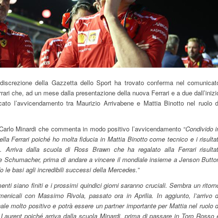
indiscrezione della Gazzetta dello Sport ha trovato conferma nel comunicat
rrari che, ad un mese dalla presentazione della nuova Ferrari e a due dall’inizi
ato l’avvicendamento tra Maurizio Arrivabene e Mattia Binotto nel ruolo d
Carlo Minardi che commenta in modo positivo l’avvicendamento “
Condivido i
ella Ferrari poiché ho molta fiducia in Mattia Binotto come tecnico e i risultat
 Arriva dalla scuola di Ross Brawn che ha regalato alla Ferrari risultat
t e Schumacher, prima di andare a vincere il mondiale insieme a Jenson Butto
le basi agli incredibili successi della Mercedes.
”
ti siano finiti e i prossimi quindici giorni saranno cruciali. Sembra un ritorn
menicali con Massimo Rivola, passato ora in Aprilia. In aggiunto, l’arrivo d
le molto positivo e potrà essere un partner importante per Mattia nel ruolo d
aurent poiché arriva dalla scuola Minardi, prima di passare in Toro Rosso 