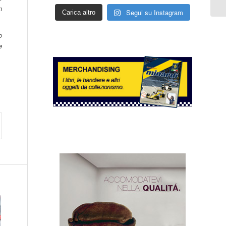
n
Segui su Instagram
Carica altro
o
e