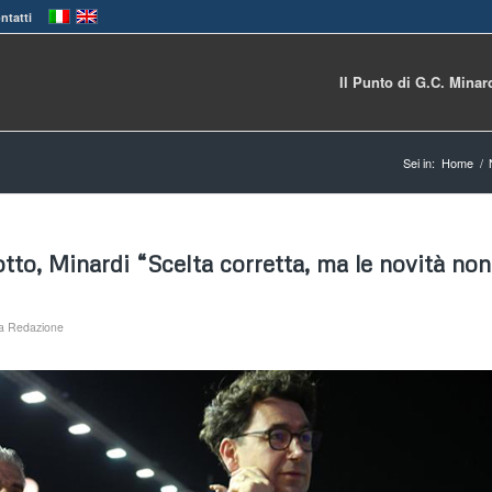
ntatti
Il Punto di G.C. Minar
Sei in:
Home
/
tto, Minardi “Scelta corretta, ma le novità non
a
Redazione