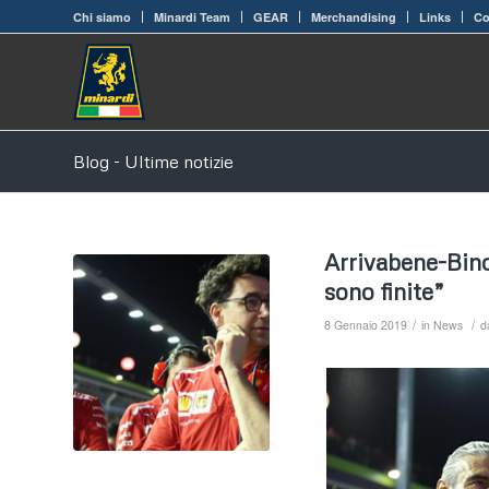
Chi siamo
Minardi Team
GEAR
Merchandising
Links
Co
Blog - Ultime notizie
Arrivabene-Bino
sono finite”
/
/
8 Gennaio 2019
in
News
d