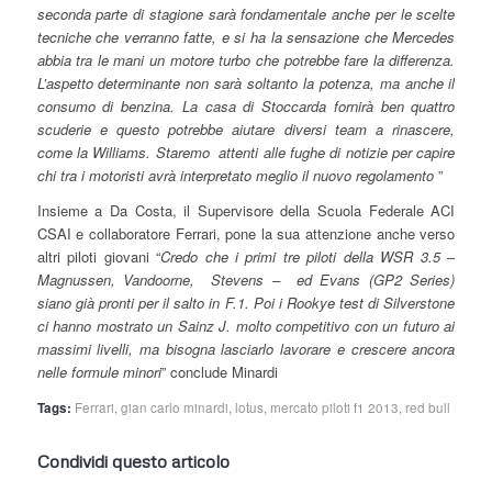
seconda parte di stagione sarà fondamentale anche per le scelte
tecniche che verranno fatte, e si ha la sensazione che Mercedes
abbia tra le mani un motore turbo che potrebbe fare la differenza.
L’aspetto determinante non sarà soltanto la potenza, ma anche il
consumo di benzina. La casa di Stoccarda fornirà ben quattro
scuderie e questo potrebbe aiutare diversi team a rinascere,
come la Williams. Staremo attenti alle fughe di notizie per capire
chi tra i motoristi avrà interpretato meglio il nuovo regolamento
”
Insieme a Da Costa, il Supervisore della Scuola Federale ACI
CSAI e collaboratore Ferrari, pone la sua attenzione anche verso
altri piloti giovani “
Credo che i primi tre piloti della WSR 3.5 –
Magnussen, Vandoorne, Stevens – ed Evans (GP2 Series)
siano già pronti per il salto in F.1. Poi i Rookye test di Silverstone
ci hanno mostrato un Sainz J. molto competitivo con un futuro ai
massimi livelli, ma bisogna lasciarlo lavorare e crescere ancora
nelle formule minori
” conclude Minardi
Tags:
Ferrari
,
gian carlo minardi
,
lotus
,
mercato piloti f1 2013
,
red bull
Condividi questo articolo