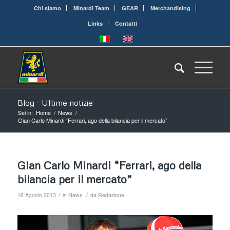
Chi siamo
Minardi Team
GEAR
Merchandising
Links
Contatti
Blog - Ultime notizie
Sei in:
Home
/
News
/
Gian Carlo Minardi “Ferrari, ago della bilancia per il mercato”
Gian Carlo Minardi “Ferrari, ago della
bilancia per il mercato”
/
/
18 Agosto 2013
in
News
da
Redazione