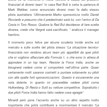
finanziari di diversi team
” In casa Red Bull è certa la partenza di
Mark Webber, come annunciato diversi mesi fa dallo stesso
pilota australiano “
Ultimamente Marko sponsorizza molto Daniel
Ricciardo e presumo che il predestinato sarà lui, con l’arrivo di Da
Costa in Toro Rosso. Qualora la Red Bul decidesse di fare scelte
diverse, credo che Vergnè sarà sacrificato.
” analizza il manager
faentino.
Il momento poco felice per alcune scuderia incide anche sul
mercato e sulle scelte del pilota stesso “
La situazione tecnico-
finanziaria non rendono alcuni team più appetibili da quei piloti
che si vogliono affacciare alla Formula 1, o che sono in attesa di
approdare in un top team. Resiste la Force India, anche se
bisognerà vedere come si comporterà nell’ultima parte. Quasi
certamente molti saranno costretti a puntare solamente su piloti
con alle spalle forti sponsorizzazioni. Questo è sicuramente una
nota dolente, in quanto mi piacerebbe vedere piloti come
Hulkenberg, Di Resta o Sutil su vetture competitive. Soprattutto i
due piloti Force India hanno fatto vedere cose egregie”
Minardi però pone l’accento anche su un altro aspetto molto
importante che potrà contribuire a movimentare il mercato “
La