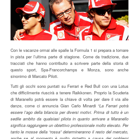
Con le vacanze ormai alle spalle la Formula 1 si prepara a tornare
in pista per l’ultima parte di stagione. Come da tradizione, due
tracciati che hanno contribuito a scrivere parte della storia di
questo sport, Spa-Francorchamps e Monza, sono anche
sinonimo di Marcato Piloti.
Tutti gli occhi sono puntati su Ferrari e Red Bull con una Lotus
che difficilmente riuscirà a tenere Raikkonen. Proprio la Scuderia
di Maranello potrà essere la chiave di volta per dare il via alle
danze, come ci annuncia Gian Carlo Minardi “
La Ferrari potrà
essere l’ago della bilancia per diversi motivi. Prima di tutto è un
sedile ambito da qualsiasi pilota in quanto arrivare a Maranello
significa raggiungere un obiettivo professionale molto elevato. Per
tanto le mosse della “rossa” determineranno il resto del mercato,
anche se al momento è molto ristretto a causa dei problemi