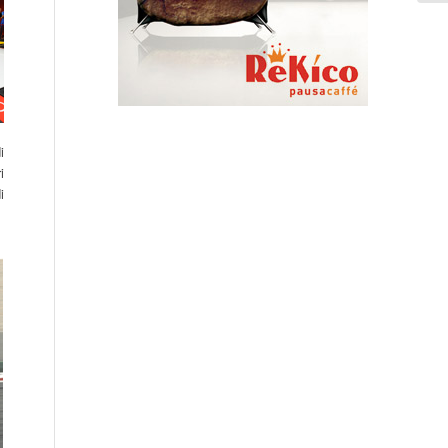
i
i
i