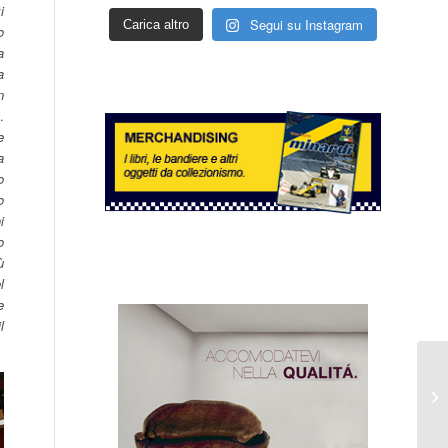
i
Segui su Instagram
Carica altro
o
a
a
n
.
e
a
o
o
i
o
ù
l
e
l