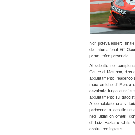
Non poteva esserci finale 
dell’International GT Op
primo trofeo personale.
Al debutto nel campionat
Centre di Mestrino, diret
appuntamento, reagendo all
mura amiche di Monza e i
cavalcata lunga quasi se
appuntamento sul tracciato
A completare una vittoria
padovano, al debutto nell
negli ultimi chilometri, c
di Luiz Razia e Chris 
costruttore inglese.