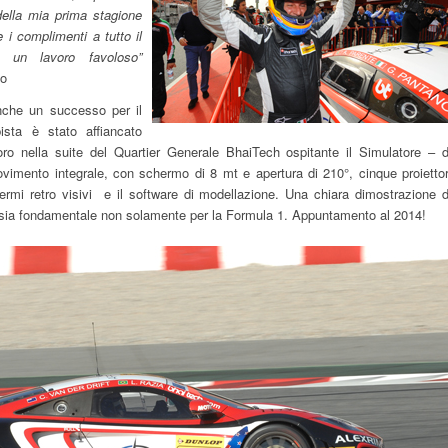
ella mia prima stagione
 i complimenti a tutto il
 un lavoro favoloso”
no
nche un successo per il
pista è stato affiancato
o nella suite del Quartier Generale BhaiTech ospitante il Simulatore – d
imento integrale, con schermo di 8 mt e apertura di 210°, cinque proiettor
rmi retro visivi e il software di modellazione. Una chiara dimostrazione d
 sia fondamentale non solamente per la Formula 1. Appuntamento al 2014!