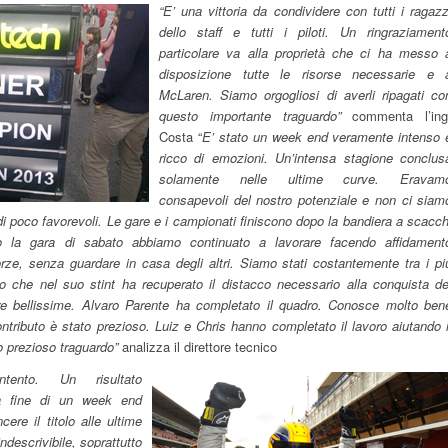
“E’ una vittoria da condividere con tutti i ragazz
dello staff e tutti i piloti. Un ringraziament
particolare va alla proprietà che ci ha messo 
disposizione tutte le risorse necessarie e 
McLaren. Siamo orgogliosi di averli ripagati co
questo importante traguardo”
commenta l’ing
Costa “
E’ stato un week end veramente intenso 
ricco di emozioni. Un’intensa stagione conclus
solamente nelle ultime curve. Eravam
consapevoli del nostro potenziale e non ci siam
odi poco favorevoli. Le gare e i campionati finiscono dopo la bandiera a scacch
 la gara di sabato abbiamo continuato a lavorare facendo affidament
rze, senza guardare in casa degli altri. Siamo stati costantemente tra i pi
o che nel suo stint ha recuperato il distacco necessario alla conquista de
e bellissime. Alvaro Parente ha completato il quadro. Conosce molto ben
ntributo è stato prezioso. Luiz e Chris hanno completato il lavoro aiutando i
o prezioso traguardo”
analizza il direttore tecnico
tento. Un risultato
lla fine di un week end
ncere il titolo alle ultime
descrivibile, soprattutto