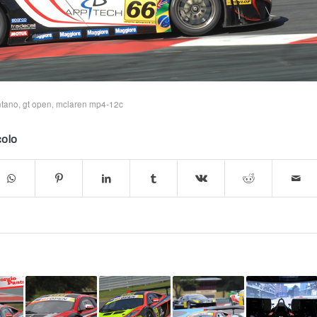
ntano
,
gt open
,
mclaren mp4-12c
colo