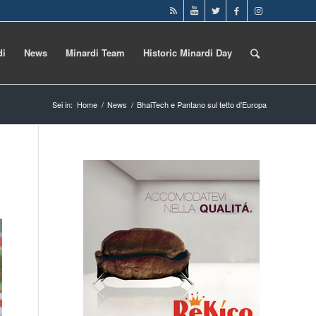
di
News
Minardi Team
Historic Minardi Day
Sei in:
Home
/
News
/
BhaiTech e Pantano sul tetto d’Europa