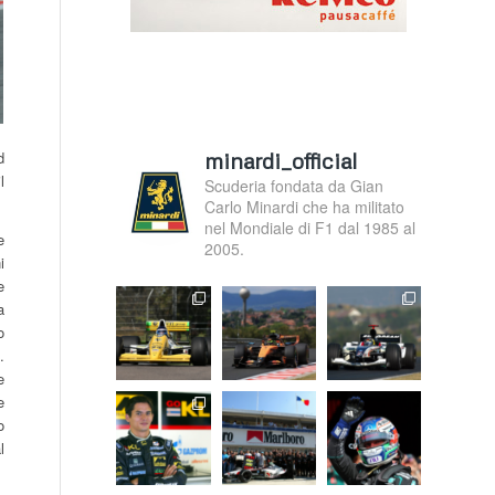
minardi_official
d
l
Scuderia fondata da Gian
Carlo Minardi che ha militato
nel Mondiale di F1 dal 1985 al
e
2005.
i
e
a
o
.
e
e
o
l