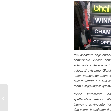
fatti abbattere dagli epis
domenicale. Anche dopo
solamente sulle nostre fo
veloci. Bravissimo Giorgi
titolo, compiendo manovr
questa vettura e il suo co
team a raggiungere quest
Rovera, Pulcini e Di
“
Sono veramente con
Palma vincono il 10°
spettacolare arrivato a
Supercorso
intenso e avvincente.
Vi
due curve è qualcosa di in