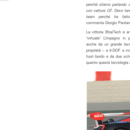
perché stiamo parlando d
con vetture GT. Devo fare
team perché ha fatto
commenta Giorgio Panta
La vittoria BhaiTech è a
“virtuale” L’impegno in 
anche da un grande lavor
proprietà – a 6-DOF a mov
fuori bordo e da due sche
quanto questa tecnologia