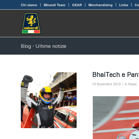
Chi siamo
Minardi Team
GEAR
Merchandising
Links
Co
Blog - Ultime notizie
BhaiTech e Pant
/
10 Novembre 2013
in
News