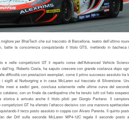
migliore per BhaiTech che sul tracciato di Barcellona, teatro dell’ultimo roun
en, batte la concorrenza conquistando il titolo GTS, mettendo in bacheca i
o e nelle competizioni GT il reparto corse dell’Advanced Vehicle Scienc
to dall’Ing. Roberto Costa, ha saputo crescere con grande costanza dopo ogn
e difficoltà con prestazioni esemplari, come il primo successo assoluto tra l
 sigilli al Nurburgring e in casa McLaren sul tracciato di Silverstone. Un
tte mesi e sedici gare, conclusa solamente nelle ultime curve del second
 catalano, con un finale da cardiopalma che ha tenuto tutti col fiato sospeso
 storica è arrivato anche il titolo piloti per Giorgio Pantano. Il campion
e competizioni GT ha sferrato l’attacco decisivo con una manovra spettacolar
onquistando il terzo posto assoluto in coppia con Alvaro Parente. Il quinto post
Van der Drif sulla seconda McLaren MP4-12C regala il secondo posto a