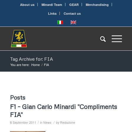
About us
Minardi Team
GEAR
Merchandising
Links
Contact us
Tag Archive for: FIA
You are here:
Home
/
FIA
Posts
F1 – Gian Carlo Minardi "Compliments
FIA"
/
/
8 September 2011
in
News
by
Redazione