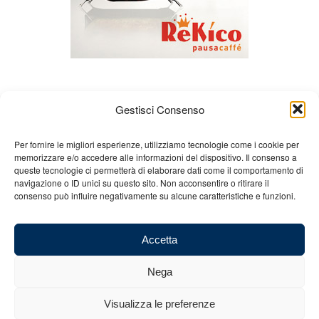
Gestisci Consenso
Per fornire le migliori esperienze, utilizziamo tecnologie come i cookie per
memorizzare e/o accedere alle informazioni del dispositivo. Il consenso a
queste tecnologie ci permetterà di elaborare dati come il comportamento di
About us
Gian Carlo Minardi
Gear
navigazione o ID unici su questo sito. Non acconsentire o ritirare il
consenso può influire negativamente su alcune caratteristiche e funzioni.
Merchandising
Partners
Contact us
Accetta
Nega
© 2025 Copyright - Minardi.it - Powered by
Internet ONE
- F.C. and VAT
Visualizza le preferenze
number: 03101011207 - REA: BO 491926 (sede legale) - REA: RA 199431