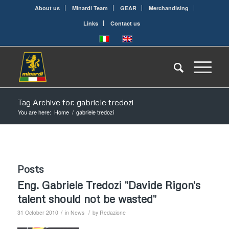
About us
Minardi Team
GEAR
Merchandising
Links
Contact us
Tag Archive for: gabriele tredozi
You are here:
Home
/
gabriele tredozi
Posts
Eng. Gabriele Tredozi "Davide Rigon's
talent should not be wasted"
/
/
31 October 2010
in
News
by
Redazione