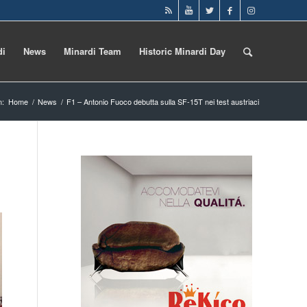
di
News
Minardi Team
Historic Minardi Day
n:
Home
/
News
/
F1 – Antonio Fuoco debutta sulla SF-15T nei test austriaci