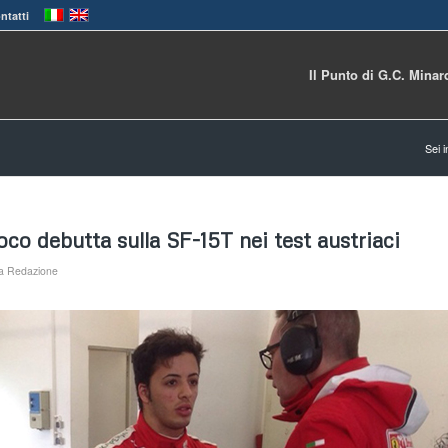
ntatti
Il Punto di G.C. Minar
Sei i
oco debutta sulla SF-15T nei test austriaci
a
Redazione