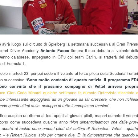
e avrà luogo sul circuito di Spielberg la settimana successiva al Gran Premi
 Ferrari Driver Academy
Antonio Fuoco
firmerà il suo debutto al volante dell
19enno calabrese, impegnato in GP3 col team Carlin, si tratterà del debutt
le di Formula 1.
acolo martedì 23, per poi cedere il volante al terzo pilota della Scuderia Ferrari
rno successivo “
Sono molto contento di questa notizia. Il programma FD
no convinto che il prossimo compagno di Vettel arriverà propri
a Gian Carlo Minardi qualche settimana fa durante l’intervista rilasciata a
be interessante appoggiarsi ad un giovane da far crescere, che non richied
ando questi ultimi sullo sviluppo di tutto il complesso tecnico
“.
no auspica un ritorno ai test aperti ai giovani piloti, magari durante il venerd
proprio come succedeva qualche anno “
Non dimentichiamoci che dalle prov
 aperte ai rookie sono emersi piloti del calibro di Sebastian Vettel – quattr
 – e Robert Kubica, solo per citarne due. E’ la dimostrazione che quando l