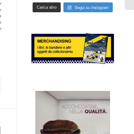
r
Segui su Instagram
Carica altro
n
e
o
o