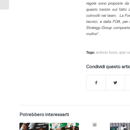
regole sono proposte da
questo insisto sul fatto 
coinvolti nei team. La For
tecnici, e dalla FOA, pe
Strategy-Group composto 
mulino
”.
Tags:
antonio fuoco
,
gian c
Condividi questo arti
Potrebbero interessarti