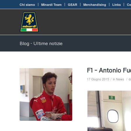
Chi siamo
Minardi Team
GEAR
Merchandising
Links
Co
Blog - Ultime notizie
F1 – Antonio Fu
/
/
17 Giugno 2015
in
News
d