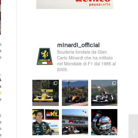
minardi_official
o
a
Scuderia fondata da Gian
o
Carlo Minardi che ha militato
nel Mondiale di F1 dal 1985 al
2005.
,
A
o
l
e
ì
e
o
e