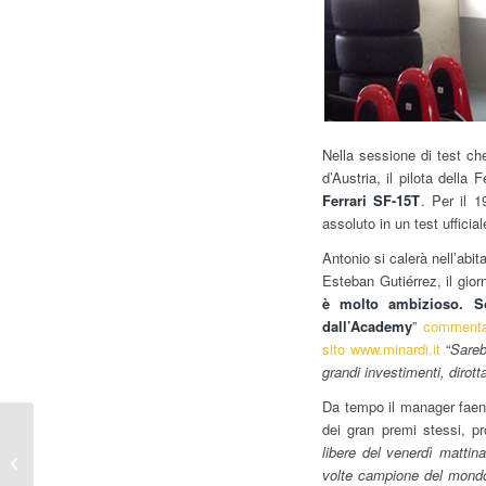
Nella sessione di test ch
d’Austria, il pilota della
Ferrari SF-15T
. Per il 
assoluto in un test ufficia
Antonio si calerà nell’abit
Esteban Gutiérrez, il gio
è molto ambizioso. So
dall’Academy
”
commentav
sito www.minardi.it
“
Sareb
grandi investimenti, dirott
Da tempo il manager faenti
dei gran premi stessi, 
F1 – In Austria torna a
libere del venerdì mattina
rombare la Minardi
volte campione del mondo
M186 con Martini