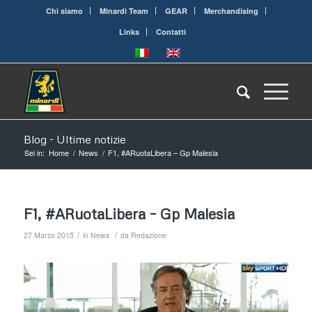
Chi siamo
Minardi Team
GEAR
Merchandising
Links
Contatti
Blog - Ultime notizie
Sei in:
Home
/
News
/
F1, #ARuotaLibera – Gp Malesia
F1, #ARuotaLibera – Gp Malesia
/
/
27 Marzo 2015
in
News
da
Redazione