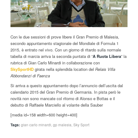
Con le due sessioni di prove libere il Gran Premio di Malesia,
secondo appuntamento stagionale del Mondiale di Formula 1
2015, è entrato nel vivo. Con un giorno di ritardo sulla normale
tabella di marcia arriva la seconda puntata di “
A Ruota Libera
” la
rubrica di Gian Carlo Minardi in collaborazione con
SkySportHD
girata nella splendida location del
Relais Villa
Abbondanzi di Faenza
Si arriva a questo appuntamento dopo l’annuncio dell’uscita dal
calendario 2015 del Gran Premio di Germania. In pista però le
novità non sono mancate col ritorno di Alonso e Bottas e il
debutto di Raffaele Marciello al volante della Sauber
[media id=158 width=600 height=400]
Tags:
gian carlo minardi
,
gp malesia
,
Sky Sport