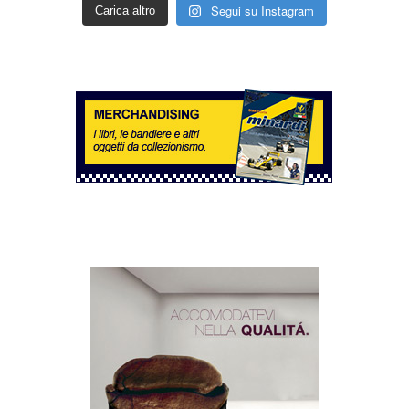
Segui su Instagram
Carica altro