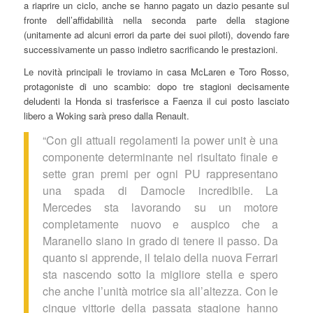
a riaprire un ciclo, anche se hanno pagato un dazio pesante sul
fronte dell’affidabilità nella seconda parte della stagione
(unitamente ad alcuni errori da parte dei suoi piloti), dovendo fare
successivamente un passo indietro sacrificando le prestazioni.
Le novità principali le troviamo in casa McLaren e Toro Rosso,
protagoniste di uno scambio: dopo tre stagioni decisamente
deludenti la Honda si trasferisce a Faenza il cui posto lasciato
libero a Woking sarà preso dalla Renault.
“Con gli attuali regolamenti la power unit è una
componente determinante nel risultato finale e
sette gran premi per ogni PU rappresentano
una spada di Damocle incredibile. La
Mercedes sta lavorando su un motore
completamente nuovo e auspico che a
Maranello siano in grado di tenere il passo. Da
quanto si apprende, il telaio della nuova Ferrari
sta nascendo sotto la migliore stella e spero
che anche l’unità motrice sia all’altezza. Con le
cinque vittorie della passata stagione hanno