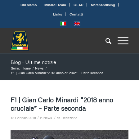
Chi siamo
Minardi Team
GEAR
Merchandising
Links
Contatti
Blog - Ultime notizie
Sei in:
Home
/
News
/
F1 | Gian Carlo Minardi “2018 anno cruciale” – Parte seconda
F1 | Gian Carlo Minardi “2018 anno
cruciale” – Parte seconda
/
/
13 Gennaio 2018
in
News
da
Redazione