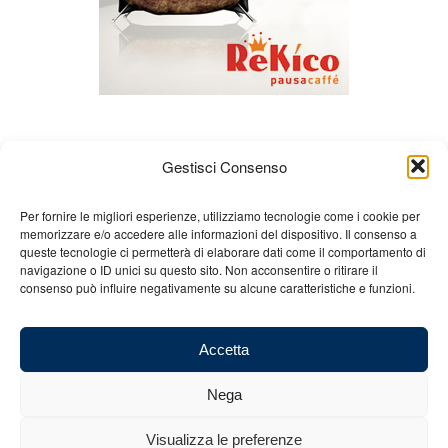
Gestisci Consenso
Per fornire le migliori esperienze, utilizziamo tecnologie come i cookie per
memorizzare e/o accedere alle informazioni del dispositivo. Il consenso a
queste tecnologie ci permetterà di elaborare dati come il comportamento di
Chi siamo
Gian Carlo Minardi
Gear
navigazione o ID unici su questo sito. Non acconsentire o ritirare il
consenso può influire negativamente su alcune caratteristiche e funzioni.
Merchandising
Partners
Contatti
Accetta
Nega
© 2025 Copyright - Minardi.it - Powered by
Internet ONE
- C.F. e P.IVA:
Visualizza le preferenze
03101011207 - REA: BO 491926 (sede legale) - REA: RA 199431 (sede