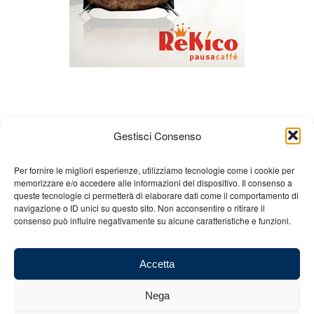
Gestisci Consenso
Per fornire le migliori esperienze, utilizziamo tecnologie come i cookie per
memorizzare e/o accedere alle informazioni del dispositivo. Il consenso a
Chi siamo
Gian Carlo Minardi
Gear
queste tecnologie ci permetterà di elaborare dati come il comportamento di
navigazione o ID unici su questo sito. Non acconsentire o ritirare il
Merchandising
Partners
Contatti
consenso può influire negativamente su alcune caratteristiche e funzioni.
Accetta
Nega
© 2025 Copyright - Minardi.it - Powered by
Internet ONE
- C.F. e P.IVA:
03101011207 - REA: BO 491926 (sede legale) - REA: RA 199431 (sede