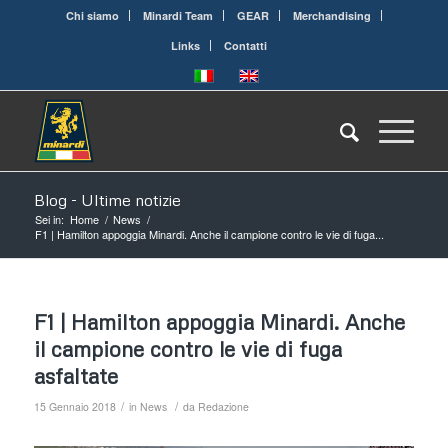
Chi siamo
Minardi Team
GEAR
Merchandising
Links
Contatti
Blog - Ultime notizie
Sei in:
Home
/
News
/
F1 | Hamilton appoggia Minardi. Anche il campione contro le vie di fuga...
F1 | Hamilton appoggia Minardi. Anche
il campione contro le vie di fuga
asfaltate
/
/
15 Gennaio 2018
in
News
da
Redazione