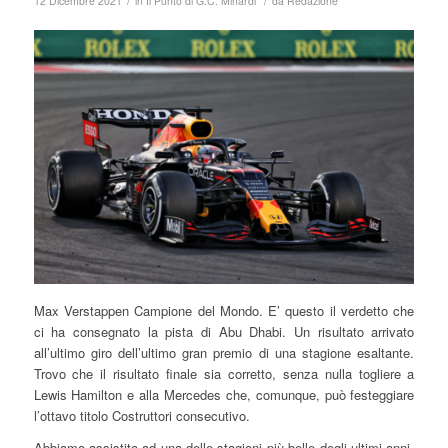
/
/
12 Dicembre 2021
in
Il Punto di G.C. Minardi
da
Redazione
Max Verstappen Campione del Mondo. E’ questo il verdetto che
ci ha consegnato la pista di Abu Dhabi. Un risultato arrivato
all’ultimo giro dell’ultimo gran premio di una stagione esaltante.
Trovo che il risultato finale sia corretto, senza nulla togliere a
Lewis Hamilton e alla Mercedes che, comunque, può festeggiare
l’ottavo titolo Costruttori consecutivo.
Abbiamo assistito ad una delle stagioni più belle degli ultimi anni.