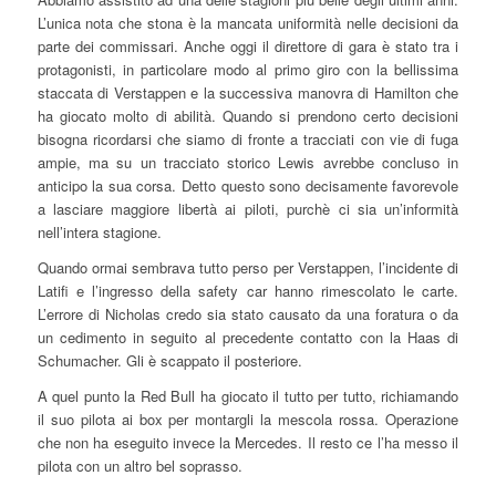
L’unica nota che stona è la mancata uniformità nelle decisioni da
parte dei commissari. Anche oggi il direttore di gara è stato tra i
protagonisti, in particolare modo al primo giro con la bellissima
staccata di Verstappen e la successiva manovra di Hamilton che
ha giocato molto di abilità. Quando si prendono certo decisioni
bisogna ricordarsi che siamo di fronte a tracciati con vie di fuga
ampie, ma su un tracciato storico Lewis avrebbe concluso in
anticipo la sua corsa. Detto questo sono decisamente favorevole
a lasciare maggiore libertà ai piloti, purchè ci sia un’informità
nell’intera stagione.
Quando ormai sembrava tutto perso per Verstappen, l’incidente di
Latifi e l’ingresso della safety car hanno rimescolato le carte.
L’errore di Nicholas credo sia stato causato da una foratura o da
un cedimento in seguito al precedente contatto con la Haas di
Schumacher. Gli è scappato il posteriore.
A quel punto la Red Bull ha giocato il tutto per tutto, richiamando
il suo pilota ai box per montargli la mescola rossa. Operazione
che non ha eseguito invece la Mercedes. Il resto ce l’ha messo il
pilota con un altro bel soprasso.