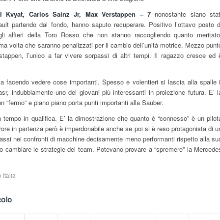
il Kvyat, Carlos Sainz Jr, Max Verstappen – 7
nonostante siano stat
ult partendo dal fondo, hanno saputo recuperare. Positivo l’ottavo posto d
li alfieri della Toro Rosso che non stanno raccogliendo quanto meritato
ma volta che saranno penalizzati per il cambio dell’unità motrice. Mezzo punt
stappen, l’unico a far vivere sorpassi di altri tempi. Il ragazzo cresce ed 
a facendo vedere cose importanti. Spesso e volentieri si lascia alla spalle i
r, indubbiamente uno dei giovani più interessanti in proiezione futura. E’ l
 “fermo” e piano piano porta punti importanti alla Sauber.
 tempo in qualifica. E’ la dimostrazione che quanto è “connesso” è un pilot
errore in partenza però è imperdonabile anche se poi si è reso protagonista di u
rpassi nei confronti di macchine decisamente meno performanti rispetto alla su
tto cambiare le strategie del team. Potevano provare a “spremere” la Mercede
 Italia
colo