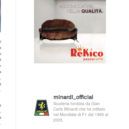
i
a
e
i
n
a
,
a
.
minardi_official
Scuderia fondata da Gian
e
Carlo Minardi che ha militato
,
nel Mondiale di F1 dal 1985 al
a
2005.
.