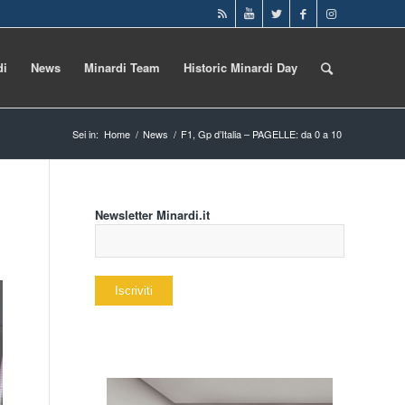
di
News
Minardi Team
Historic Minardi Day
Sei in:
Home
/
News
/
F1, Gp d’Italia – PAGELLE: da 0 a 10
Newsletter Minardi.it