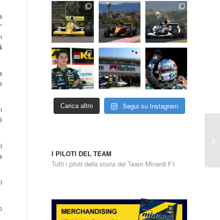
a
”
n
i
a
e
Segui su Instagram
Carica altro
n
i
i
I PILOTI DEL TEAM
a
Tutti i piloti della storia del Team Minardi F1
i
o