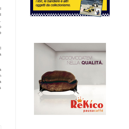
i
i
.
o
è
l
a
a
n
a
s