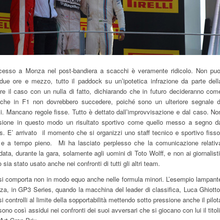
esso a Monza nel post-bandiera a scacchi è veramente ridicolo. Non puo
due ore e mezzo, tutto il paddock su un’ipotetica infrazione da parte dell
e il caso con un nulla di fatto, dichiarando che in futuro decideranno com
che in F1 non dovrebbero succedere, poiché sono un ulteriore segnale d
si. Mancano regole fisse. Tutto è dettato dall’improvvisazione e dal caso. No
ssione in questo modo un risultato sportivo come quello messo a segno d
. E’ arrivato il momento che si organizzi uno staff tecnico e sportivo fisso
e a tempo pieno. Mi ha lasciato perplesso che la comunicazione relativ
data, durante la gara, solamente agli uomini di Toto Wolff, e non ai giornalisti
sia stato usato anche nei confronti di tutti gli altri team.
i comporta non in modo equo anche nelle formula minori. L’esempio lampant
nza, in GP3 Series, quando la macchina del leader di classifica, Luca Ghiotto
 controlli al limite della sopportabilità mettendo sotto pressione anche il pilot
ono così assidui nei confronti dei suoi avversari che si giocano con lui il titoli