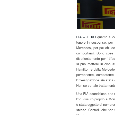
FIA – ZERO
quanto succ
tenere in suspense, per 
Mercedes, per poi chiuder
comportarsi. Sono cose 
disorientamento per i tifo
si può mettere in discu
Hamilton e dalla Mercedes
permanente, competente 
l’investigazione sia stata 
Non so se tale trattamento 
Una FIA scandalosa che s
l’ho vissuto proprio a Mo
è stata oggetto di numerosi
stesso. Controlli che non s