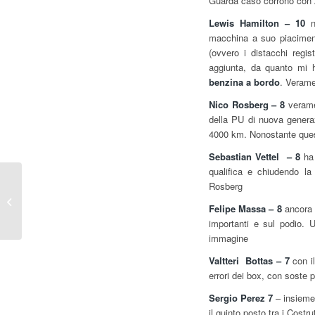
Guarda caso corrono con 
Lewis Hamilton – 10
no
macchina a suo piaciment
(ovvero i distacchi regis
aggiunta, da quanto mi h
benzina a bordo
. Verame
Nico Rosberg – 8
veramen
della PU di nuova generaz
4000 km. Nonostante questo
Sebastian Vettel – 8
ha 
qualifica e chiudendo la
Rosberg
F1, Gp d’Italia – IL
PUNTO
Felipe Massa – 8
ancora 
importanti e sul podio. U
immagine
Valtteri Bottas – 7
con il
errori dei box, con soste pi
Sergio Perez 7
– insieme 
il quinto posto tra i Costr