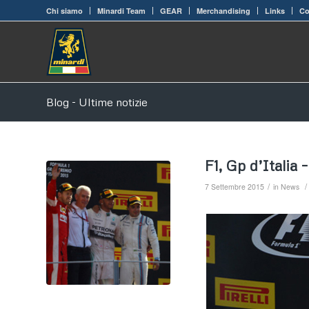
Chi siamo
Minardi Team
GEAR
Merchandising
Links
Co
Blog - Ultime notizie
F1, Gp d’Italia
/
/
7 Settembre 2015
in
News