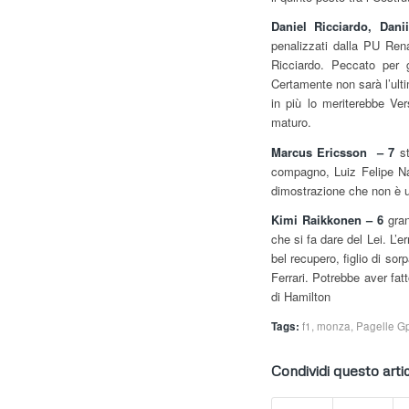
Daniel Ricciardo, Dani
penalizzati dalla PU Rena
Ricciardo. Peccato per g
Certamente non sarà l’ulti
in più lo meriterebbe Ver
maturo.
Marcus Ericsson – 7
st
compagno, Luiz Felipe Nas
dimostrazione che non è un
Kimi Raikkonen – 6
gran
che si fa dare del Lei. L’
bel recupero, figlio di so
Ferrari. Potrebbe aver fa
di Hamilton
Tags:
f1
,
monza
,
Pagelle Gp
Condividi questo arti