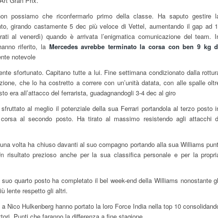
Art Gran Prix.
n possiamo che riconfermarlo primo della classe. Ha saputo gestire l
o, girando castamente 5 dec più veloce di Vettel, aumentando il gap ad 1
trati al venerdì) quando è arrivata l’enigmatica comunicazione del team. I
anno riferito, la
Mercedes avrebbe terminato la corsa con ben 9 kg d
nte notevole
te sfortunato. Capitano tutte a lui. Fine settimana condizionato dalla rottur
ione, che lo ha costretto a correre con un’unità datata, con alle spalle oltr
 era all’attacco del ferrarista, guadagnandogli 3-4 dec al giro
sfruttato al meglio il potenziale della sua Ferrari portandola al terzo posto i
 corsa al secondo posto. Ha tirato al massimo resistendo agli attacchi d
una volta ha chiuso davanti al suo compagno portando alla sua Williams punt
n risultato prezioso anche per la sua classifica personale e per la propri
 suo quarto posto ha completato il bel week-end della Williams nonostante gl
ù lente respetto gli altri.
a Nico Hulkenberg hanno portato la loro Force India nella top 10 consolidand
uttori. Punti che faranno la differenza a fine stagione